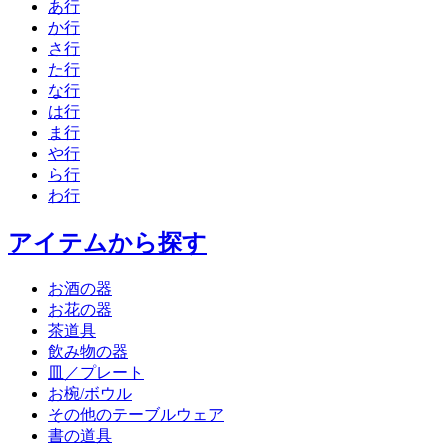
あ行
か行
さ行
た行
な行
は行
ま行
や行
ら行
わ行
アイテムから探す
お酒の器
お花の器
茶道具
飲み物の器
皿／プレート
お椀/ボウル
その他のテーブルウェア
書の道具