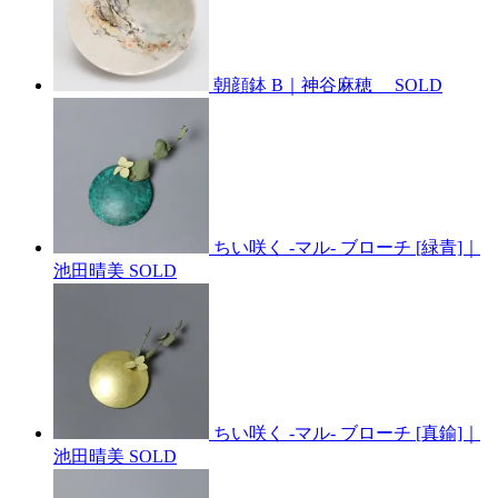
朝顔鉢 B｜神谷麻穂
SOLD
ちい咲く -マル- ブローチ [緑青]｜
池田晴美
SOLD
ちい咲く -マル- ブローチ [真鍮]｜
池田晴美
SOLD