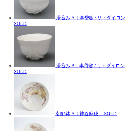
湯呑み A｜李岱容 / リ・ダイロン
SOLD
湯呑み B｜李岱容 / リ・ダイロン
SOLD
朝顔鉢 A｜神谷麻穂
SOLD