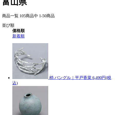
富山県
商品一覧 105
商品中
1-50
商品
並び順
価格順
新着順
梢 バングル｜平戸香菜
6,490円(税
込)