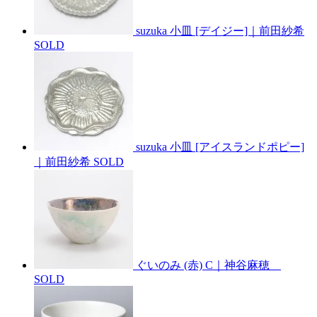
suzuka 小皿 [デイジー]｜前田紗希
SOLD
suzuka 小皿 [アイスランドポピー]
｜前田紗希
SOLD
ぐいのみ (赤) C｜神谷麻穂
SOLD