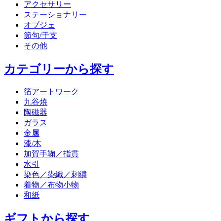
アクセサリー
ステーショナリー
オブジェ
節句/干支
その他
カテゴリーから探す
箔アートワーク
九谷焼
陶磁器
ガラス
金属
漆/木
加賀手鞠／指貫
水引
染色／染織／刺繍
着物／布物小物
和紙
ギフトから探す