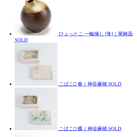
ひょっとこ 一輪挿し [朱]｜尾崎迅
SOLD
こばこ□ 春｜神谷麻穂
SOLD
こばこ□ 蝶｜神谷麻穂
SOLD