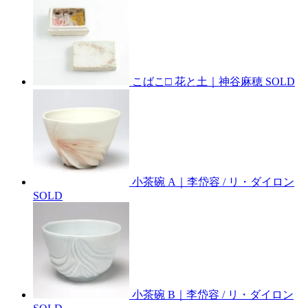
こばこ□ 花と土｜神谷麻穂
SOLD
小茶碗 A｜李岱容 / リ・ダイロン
SOLD
小茶碗 B｜李岱容 / リ・ダイロン