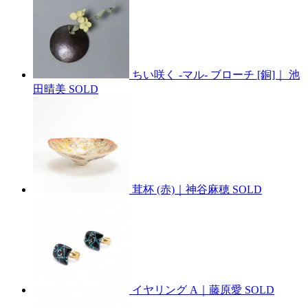
ちい咲く -マル- ブローチ [銅]｜ 池
田晴美
SOLD
茸杯 (赤)｜神谷麻穂
SOLD
イヤリング A｜藤原愛
SOLD