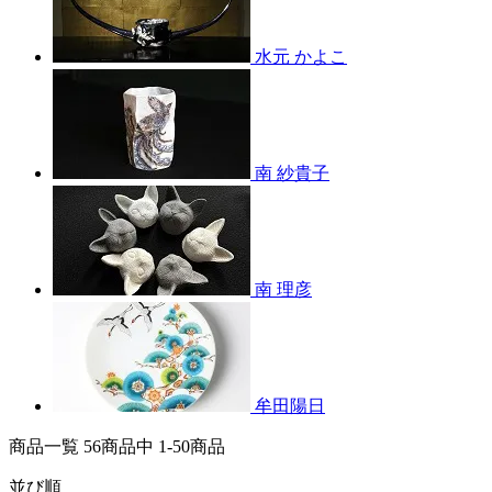
水元 かよこ
南 紗貴子
南 理彦
牟田陽日
商品一覧 56
商品中
1-50
商品
並び順