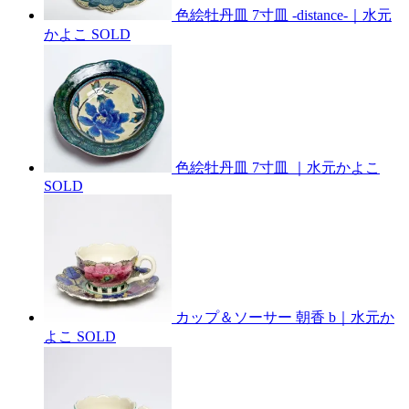
色絵牡丹皿 7寸皿 -distance-｜水元
かよこ
SOLD
色絵牡丹皿 7寸皿 ｜水元かよこ
SOLD
カップ＆ソーサー 朝香 b｜水元か
よこ
SOLD