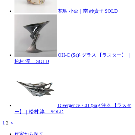
花鳥 小盃｜南 紗貴子
SOLD
OH-C (Sa)² グラス 【ラスター】 ｜
松村 淳
SOLD
Divergence 7.01 (Sa)² 注器 【ラスタ
ー】｜松村 淳
SOLD
1
2
＞
作家から探す