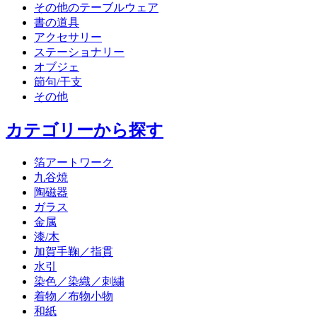
その他のテーブルウェア
書の道具
アクセサリー
ステーショナリー
オブジェ
節句/干支
その他
カテゴリーから探す
箔アートワーク
九谷焼
陶磁器
ガラス
金属
漆/木
加賀手鞠／指貫
水引
染色／染織／刺繍
着物／布物小物
和紙