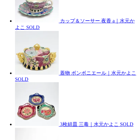
カップ＆ソーサー 夜香 a｜水元か
よこ
SOLD
蓋物 ボンボニエール｜水元かよこ
SOLD
3枚組皿 三毒｜水元かよこ
SOLD