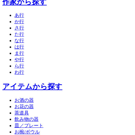
作家から探す
あ行
か行
さ行
た行
な行
は行
ま行
や行
ら行
わ行
アイテムから探す
お酒の器
お花の器
茶道具
飲み物の器
皿／プレート
お椀/ボウル