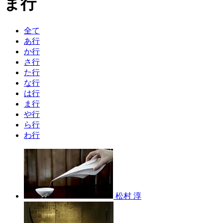
ま行
全て
あ行
か行
さ行
た行
な行
は行
ま行
や行
ら行
わ行
松村 淳