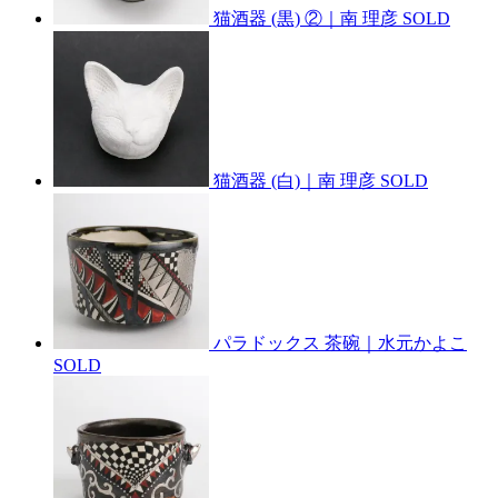
猫酒器 (黒) ②｜南 理彦
SOLD
猫酒器 (白)｜南 理彦
SOLD
パラドックス 茶碗｜水元かよこ
SOLD