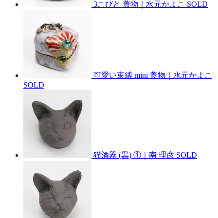
3こびと 蓋物｜水元かよこ
SOLD
可愛い束縛 mini 蓋物｜水元かよこ
SOLD
猫酒器 (黒) ①｜南 理彦
SOLD