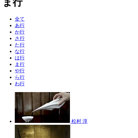
ま行
全て
あ行
か行
さ行
た行
な行
は行
ま行
や行
ら行
わ行
松村 淳