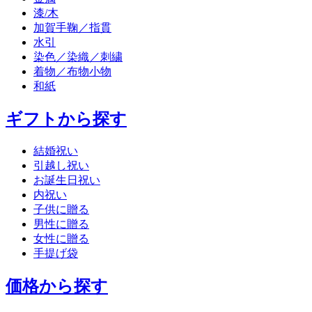
漆/木
加賀手鞠／指貫
水引
染色／染織／刺繍
着物／布物小物
和紙
ギフトから探す
結婚祝い
引越し祝い
お誕生日祝い
内祝い
子供に贈る
男性に贈る
女性に贈る
手提げ袋
価格から探す