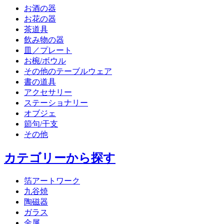
お酒の器
お花の器
茶道具
飲み物の器
皿／プレート
お椀/ボウル
その他のテーブルウェア
書の道具
アクセサリー
ステーショナリー
オブジェ
節句/干支
その他
カテゴリーから探す
箔アートワーク
九谷焼
陶磁器
ガラス
金属