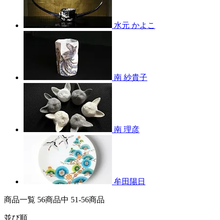
水元 かよこ
南 紗貴子
南 理彦
牟田陽日
商品一覧 56
商品中
51-56
商品
並び順