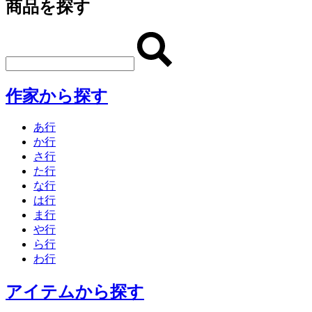
商品を探す
作家から探す
あ行
か行
さ行
た行
な行
は行
ま行
や行
ら行
わ行
アイテムから探す