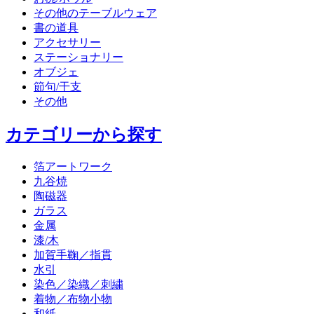
その他のテーブルウェア
書の道具
アクセサリー
ステーショナリー
オブジェ
節句/干支
その他
カテゴリーから探す
箔アートワーク
九谷焼
陶磁器
ガラス
金属
漆/木
加賀手鞠／指貫
水引
染色／染織／刺繍
着物／布物小物
和紙