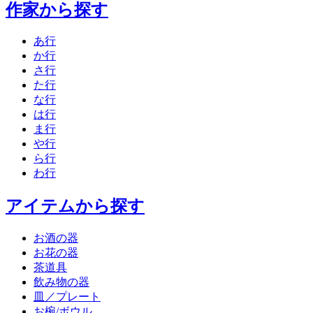
作家から探す
あ行
か行
さ行
た行
な行
は行
ま行
や行
ら行
わ行
アイテムから探す
お酒の器
お花の器
茶道具
飲み物の器
皿／プレート
お椀/ボウル