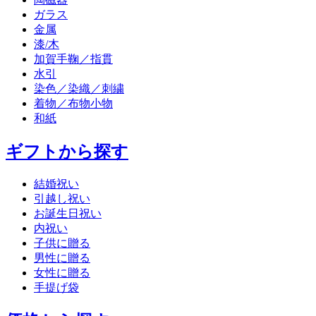
ガラス
金属
漆/木
加賀手鞠／指貫
水引
染色／染織／刺繍
着物／布物小物
和紙
ギフトから探す
結婚祝い
引越し祝い
お誕生日祝い
内祝い
子供に贈る
男性に贈る
女性に贈る
手提げ袋