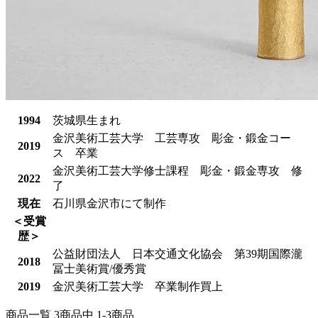
1994
茨城県生まれ
金沢美術工芸大学 工芸専攻 彫金・鍛金コー
2019
ス 卒業
金沢美術工芸大学修士課程 彫金・鍛金専攻 修
2022
了
現在
石川県金沢市にて制作
＜受賞
歴＞
公益財団法人 日本交通文化協会 第39期国際瀧
2018
冨士美術賞/優秀賞
2019
金沢美術工芸大学 卒業制作買上
商品一覧 3
商品中
1-3
商品