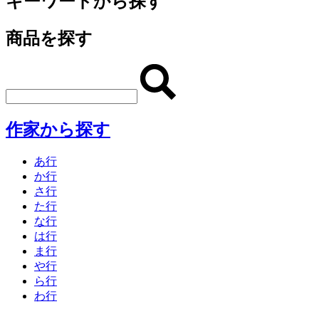
キーワードから探す
商品を探す
作家から探す
あ行
か行
さ行
た行
な行
は行
ま行
や行
ら行
わ行