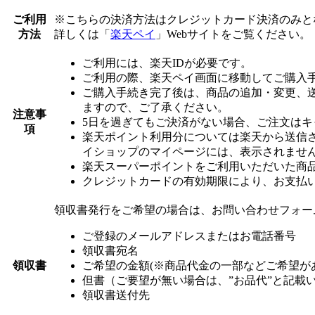
ご利用
※こちらの決済方法はクレジットカード決済のみと
方法
詳しくは「
楽天ペイ
」Webサイトをご覧ください。
ご利用には、楽天IDが必要です。
ご利用の際、楽天ペイ画面に移動してご購入
ご購入手続き完了後は、商品の追加・変更、
ますので、ご了承ください。
注意事
5日を過ぎてもご決済がない場合、ご注文は
項
楽天ポイント利用分については楽天から送信される自動配信
イショップのマイページには、表示されませ
楽天スーパーポイントをご利用いただいた商
クレジットカードの有効期限により、お支払
領収書発行をご希望の場合は、お問い合わせフォー
ご登録のメールアドレスまたはお電話番号
領収書宛名
領収書
ご希望の金額(※商品代金の一部などご希望が
但書（ご要望が無い場合は、”お品代”と記載
領収書送付先