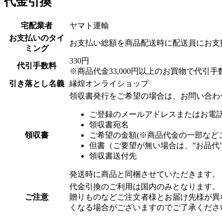
代金引換
宅配業者
ヤマト運輸
お支払いのタイ
お支払い総額を商品配送時に配送員にお支
ミング
330円
代引手数料
※商品代金33,000円以上のお買物で代引手
引き落とし名義
縁煌オンライショップ
領収書発行をご希望の場合は、お問い合わ
ご登録のメールアドレスまたはお電
領収書宛名
領収書
ご希望の金額(※商品代金の一部など
但書（ご要望が無い場合は、”お品代
領収書送付先
発送時に商品と同梱させていただきます。
代金引換のご利用は国内のみとなります。
ご注意
贈りものなどご注文者様とお届け先様が異
くなる場合がございますのでご了承くださ