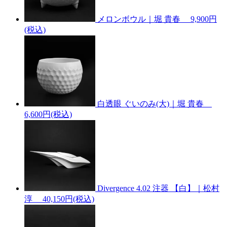
メロンボウル｜堀 貴春
9,900円
(税込)
白透眼 ぐいのみ(大)｜堀 貴春
6,600円(税込)
Divergence 4.02 注器 【白】｜松村
淳
40,150円(税込)