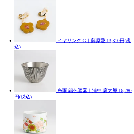
イヤリング G｜藤原愛
13,310円(税
込)
糸雨 錫色酒器｜浦中 廣太郎
16,280
円(税込)