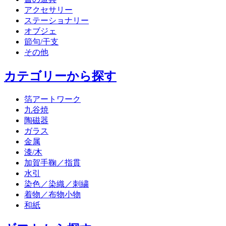
アクセサリー
ステーショナリー
オブジェ
節句/干支
その他
カテゴリーから探す
箔アートワーク
九谷焼
陶磁器
ガラス
金属
漆/木
加賀手鞠／指貫
水引
染色／染織／刺繍
着物／布物小物
和紙