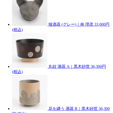
猫酒器 (グレー)｜南 理彦
33,000円
(税込)
丸紋 酒器 A｜黒木紗世
36,300円
(税込)
花を纏う 酒器 B｜黒木紗世
36,300