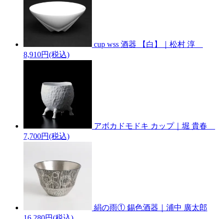
cup wss 酒器 【白】｜松村 淳
8,910円(税込)
アボカドモドキ カップ｜堀 貴春
7,700円(税込)
絹の雨① 錫色酒器｜浦中 廣太郎
16,280円(税込)