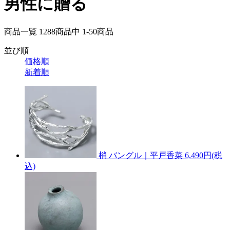
男性に贈る
商品一覧 1288
商品中
1-50
商品
並び順
価格順
新着順
梢 バングル｜平戸香菜
6,490円(税
込)