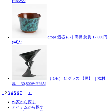
円(税込)
drops 酒器 (8)｜高橋 悠眞
17,600円
(税込)
（-OH）-C グラス 【黒】 ｜松村
淳
30,800円(税込)
1
2
3
4
5
6
7
…
＞
作家から探す
アイテムから探す