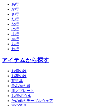
あ行
か行
さ行
た行
な行
は行
ま行
や行
ら行
わ行
アイテムから探す
お酒の器
お花の器
茶道具
飲み物の器
皿／プレート
お椀/ボウル
その他のテーブルウェア
書の道具