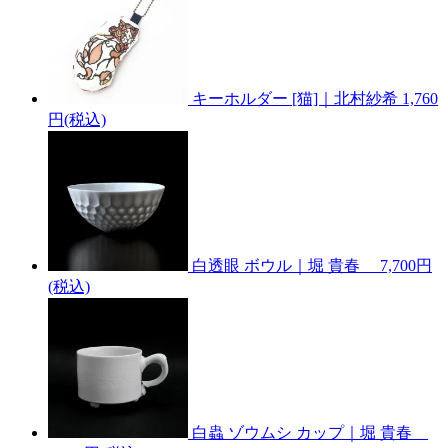
キーホルダー [猫]｜北村紗希
1,760
円(税込)
白透眼 ボウル｜堀 貴春
7,700円
(税込)
白蟲 ゾウムシ カップ｜堀 貴春