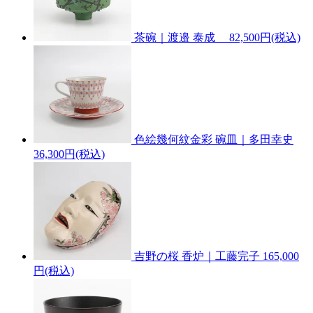
茶碗｜渡邉 泰成
82,500円(税込)
色絵幾何紋金彩 碗皿｜多田幸史
36,300円(税込)
吉野の桜 香炉｜工藤完子
165,000
円(税込)