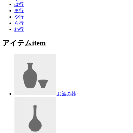
は行
ま行
や行
ら行
わ行
アイテム
item
お酒の器