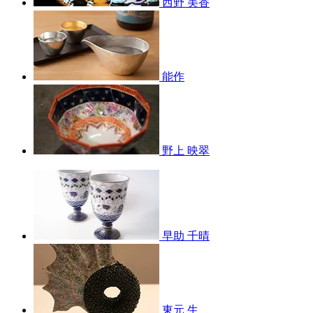
西野 美香
能作
野上 映翠
早助 千晴
東元 生