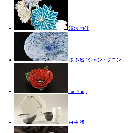
清水 由佳
張 多然 / ジャン・ダヨン
Juri Shoji
白井 渚