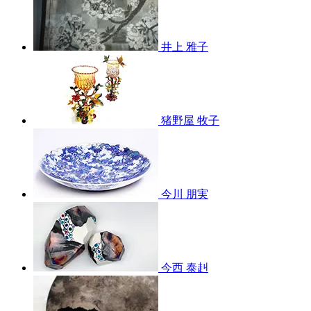
井上 雅子
猪野屋 牧子
今川 朋実
今西 泰赳