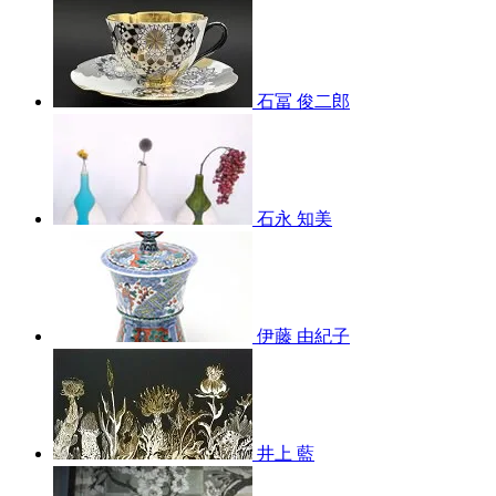
石冨 俊二郎
石永 知美
伊藤 由紀子
井上 藍