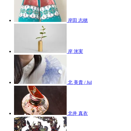
岸田 志穂
岸 洸実
北 美貴 / Jul
北井 真衣