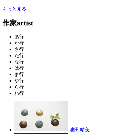
もっと見る
作家
artist
あ行
か行
さ行
た行
な行
は行
ま行
や行
ら行
わ行
池田 晴美