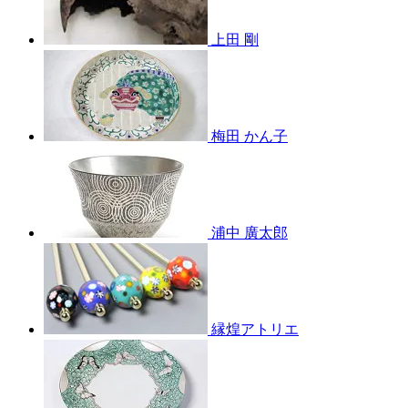
上田 剛
梅田 かん子
浦中 廣太郎
縁煌アトリエ