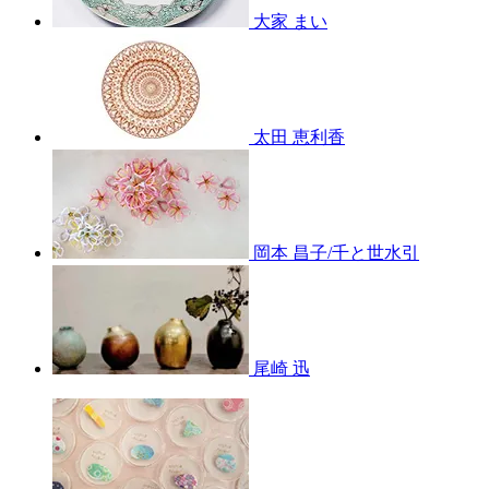
大家 まい
太田 恵利香
岡本 昌子/千と世水引
尾崎 迅