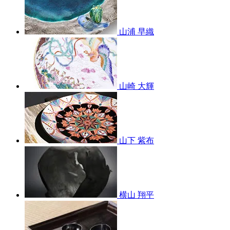
山浦 早織
山崎 大輝
山下 紫布
横山 翔平