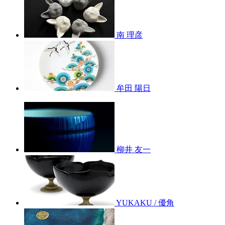
南 理彦
牟田 陽日
柳井 友一
YUKAKU / 優角