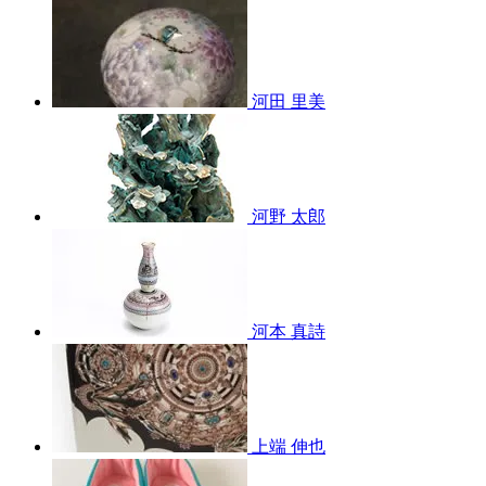
河田 里美
河野 太郎
河本 真詩
上端 伸也