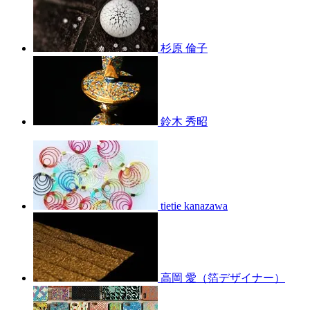
杉原 倫子
鈴木 秀昭
tietie kanazawa
高岡 愛（箔デザイナー）