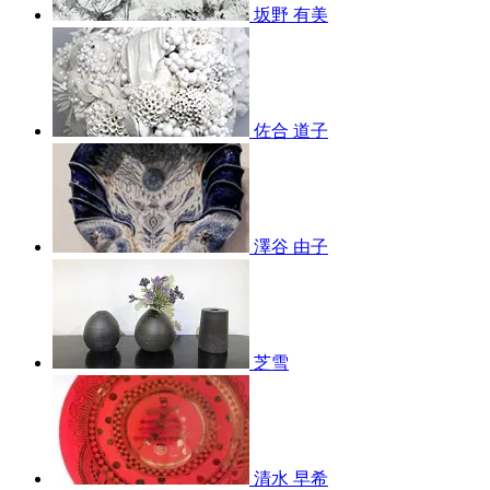
坂野 有美
佐合 道子
澤谷 由子
芝雪
清水 早希