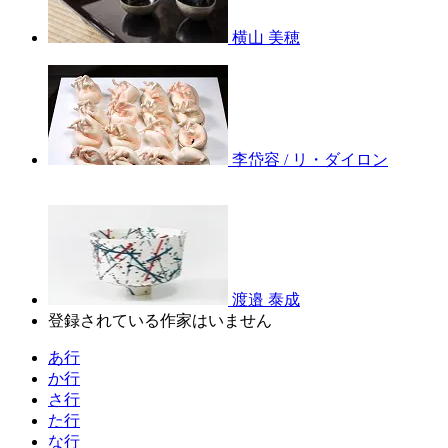
横山 美穂
李岱容 / リ・ダイロン
渡邉 泰成
登録されている作家はいません
あ行
か行
さ行
た行
な行