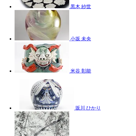
黒木 紗世
小坂 未央
米谷 彰能
坂川 ひかり