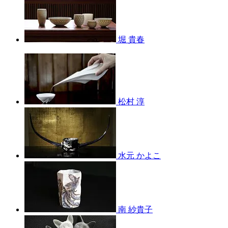
堀 貴春
松村 淳
水元 かよこ
南 紗貴子