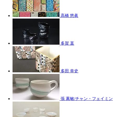
高橋 悠眞
多賀 直
多田 幸史
張 蕙敏/チャン・フェイミン