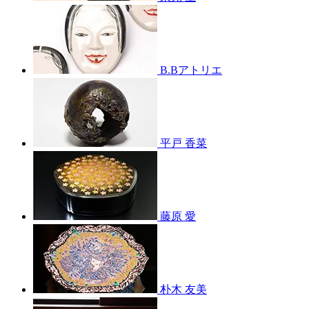
B.Bアトリエ
平戸 香菜
藤原 愛
朴木 友美