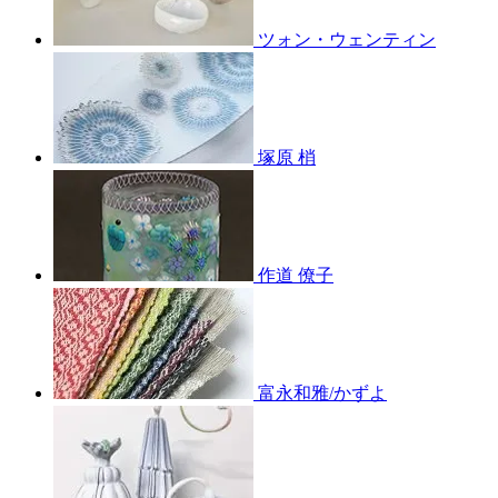
ツォン・ウェンティン
塚原 梢
作道 僚子
富永和雅/かずよ