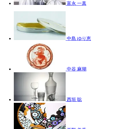
富永 一真
中島 ゆり恵
中谷 麻瑚
西垣 聡