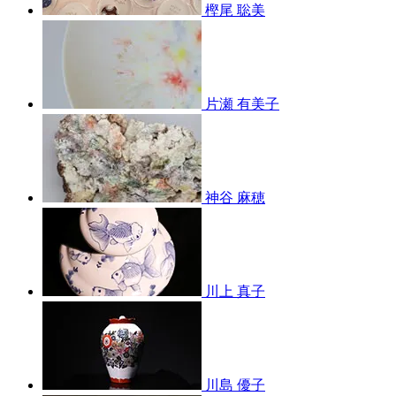
樫尾 聡美
片瀬 有美子
神谷 麻穂
川上 真子
川島 優子