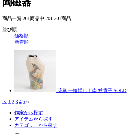
陶磁器
商品一覧 201
商品中
201-201
商品
並び順
価格順
新着順
花鳥 一輪挿し｜南 紗貴子
SOLD
＜
1
2
3
4
5
6
作家から探す
アイテムから探す
カテゴリーから探す