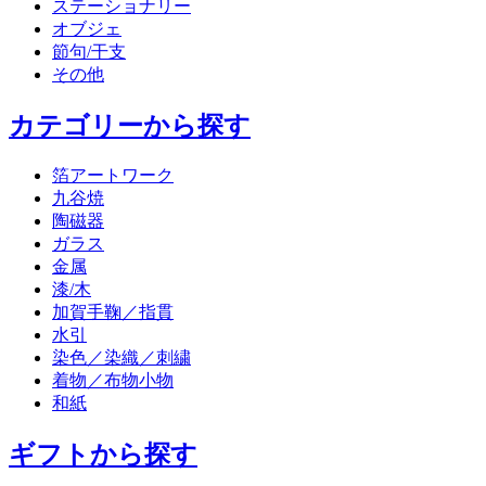
ステーショナリー
オブジェ
節句/干支
その他
カテゴリーから探す
箔アートワーク
九谷焼
陶磁器
ガラス
金属
漆/木
加賀手鞠／指貫
水引
染色／染織／刺繍
着物／布物小物
和紙
ギフトから探す