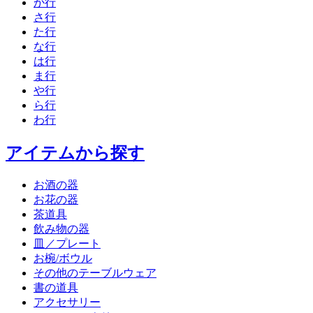
か行
さ行
た行
な行
は行
ま行
や行
ら行
わ行
アイテムから探す
お酒の器
お花の器
茶道具
飲み物の器
皿／プレート
お椀/ボウル
その他のテーブルウェア
書の道具
アクセサリー