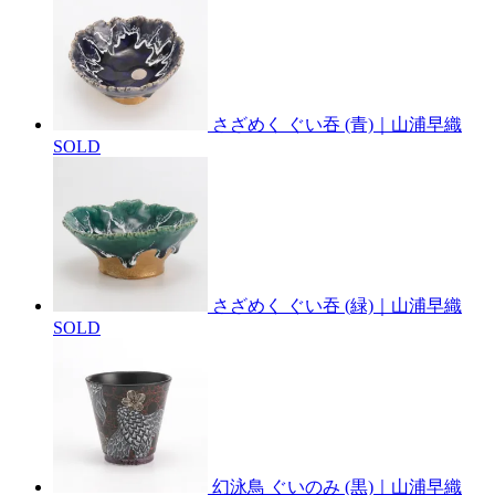
さざめく ぐい吞 (青)｜山浦早織
SOLD
さざめく ぐい吞 (緑)｜山浦早織
SOLD
幻泳鳥 ぐいのみ (黒)｜山浦早織