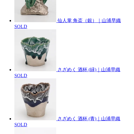
仙人掌 角盃（銀）｜山浦早織
SOLD
さざめく 酒杯 (緑)｜山浦早織
SOLD
さざめく 酒杯 (青)｜山浦早織
SOLD