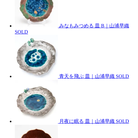
みなもみつめる 皿 B｜山浦早織
SOLD
青天を飛ぶ 皿｜山浦早織
SOLD
月夜に眠る 皿｜山浦早織
SOLD