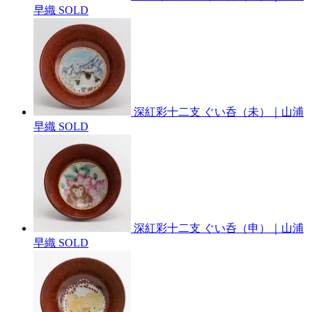
早織
SOLD
深紅彩十二支 ぐい呑（未）｜山浦
早織
SOLD
深紅彩十二支 ぐい呑（申）｜山浦
早織
SOLD