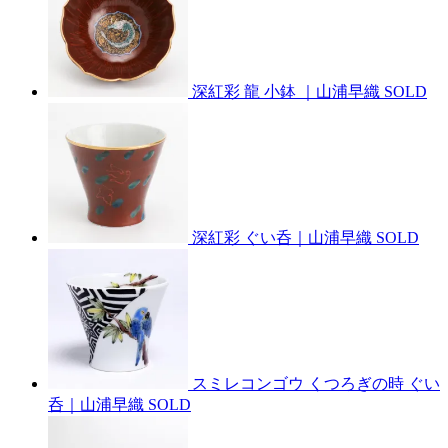
深紅彩 龍 小鉢 ｜山浦早織
SOLD
深紅彩 ぐい呑｜山浦早織
SOLD
スミレコンゴウ くつろぎの時 ぐい
呑｜山浦早織
SOLD