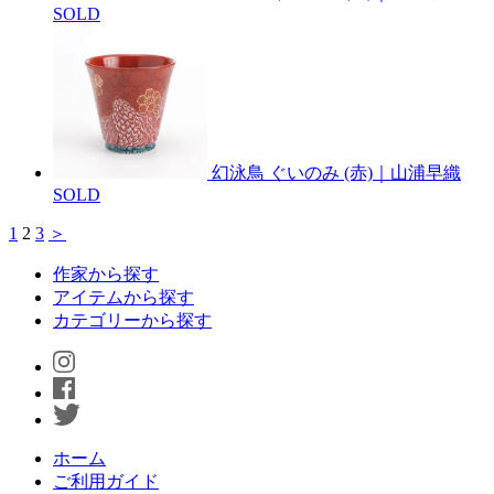
SOLD
幻泳鳥 ぐいのみ (赤)｜山浦早織
SOLD
1
2
3
＞
作家から探す
アイテムから探す
カテゴリーから探す
ホーム
ご利用ガイド