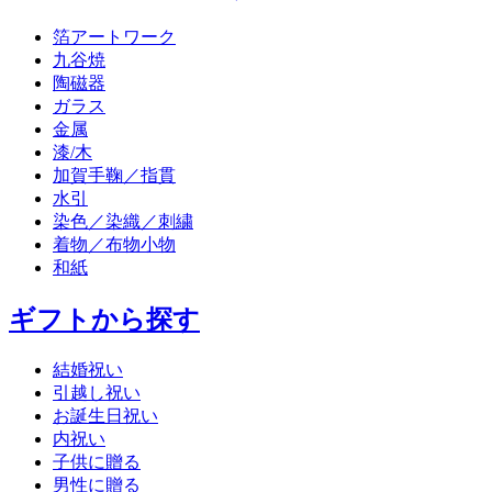
箔アートワーク
九谷焼
陶磁器
ガラス
金属
漆/木
加賀手鞠／指貫
水引
染色／染織／刺繍
着物／布物小物
和紙
ギフトから探す
結婚祝い
引越し祝い
お誕生日祝い
内祝い
子供に贈る
男性に贈る