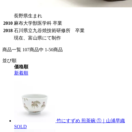
長野県生まれ
2010
麻布大学獣医学科 卒業
2018
石川県立九谷焼技術研修所 卒業
現在、富山県にて制作
商品一覧 107
商品中
1-50
商品
並び順
価格順
新着順
竹にすずめ 煎茶碗 ①｜山浦早織
SOLD