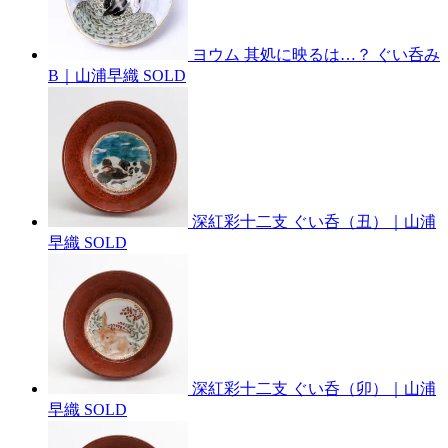
ヨウム 其処に映るは…？ ぐい呑み
B｜山浦早織
SOLD
深紅彩十二支 ぐい呑（丑）｜山浦
早織
SOLD
深紅彩十二支 ぐい呑（卯）｜山浦
早織
SOLD