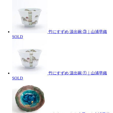
竹にすずめ 汲出碗 ③｜山浦早織
SOLD
竹にすずめ 汲出碗 ①｜山浦早織
SOLD