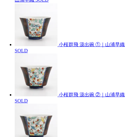
小桜群飛 汲出碗 ①｜山浦早織
SOLD
小桜群飛 汲出碗 ②｜山浦早織
SOLD