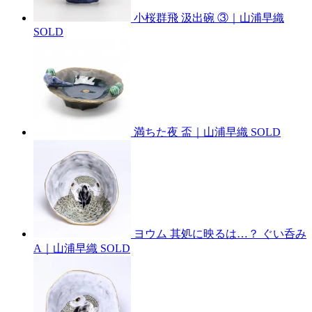
小桜群飛 汲出碗 ③｜山浦早織
SOLD
満ちた夜 盃｜山浦早織
SOLD
ヨウム 其処に映るは…？ ぐい呑み
A｜山浦早織
SOLD