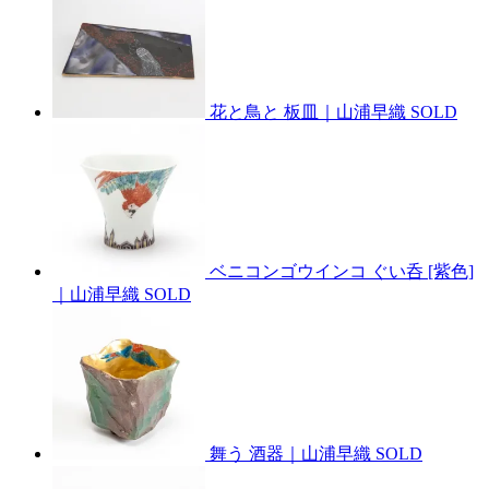
花と鳥と 板皿｜山浦早織
SOLD
ベニコンゴウインコ ぐい呑 [紫色]
｜山浦早織
SOLD
舞う 酒器｜山浦早織
SOLD