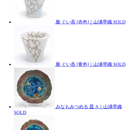
脈 ぐい呑 [赤色]｜山浦早織
SOLD
脈 ぐい呑 [黄色]｜山浦早織
SOLD
みなもみつめる 皿 A｜山浦早織
SOLD