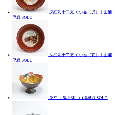
深紅彩十二支 ぐい呑（戌）｜山浦
早織
SOLD
深紅彩十二支 ぐい呑（亥）｜山浦
早織
SOLD
巣立つ 馬上杯｜山浦早織
SOLD