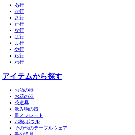
あ行
か行
さ行
た行
な行
は行
ま行
や行
ら行
わ行
アイテムから探す
お酒の器
お花の器
茶道具
飲み物の器
皿／プレート
お椀/ボウル
その他のテーブルウェア
書の道具