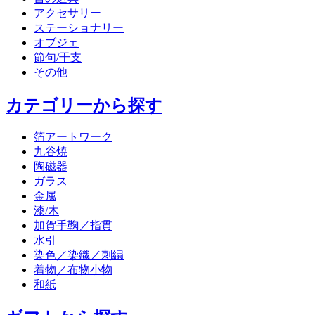
アクセサリー
ステーショナリー
オブジェ
節句/干支
その他
カテゴリーから探す
箔アートワーク
九谷焼
陶磁器
ガラス
金属
漆/木
加賀手鞠／指貫
水引
染色／染織／刺繍
着物／布物小物
和紙