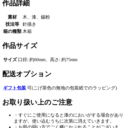
作品詳細
素材
木、漆、錫粉
技法等
針描き
箱の種類
木箱
作品サイズ
サイズ
口径: 約60mm、高さ: 約75mm
配送オプション
ギフト包装
可(こげ茶色の無地の包装紙でのラッピング)
お取り扱い上のご注意
・すぐにご使用になると漆のにおいがする場合があり
ますが、使い込むうちに次第に消えていきます。
・お肌の弱い方でごく稀にかぶれることがございま