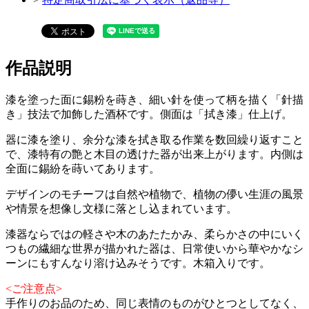
作品説明
漆を塗った面に錫粉を蒔き、細い針を使って柄を描く「針描
き」技法で加飾した酒杯です。側面は「拭き漆」仕上げ。
器に漆を塗り、余分な漆を拭き取る作業を数回繰り返すこと
で、漆特有の艶と木目の透けた器が出来上がります。内側は
全面に錫紛を蒔いてあります。
デザインのモチーフは自然や植物で、植物の儚い生涯の風景
や情景を想像し文様に落とし込まれています。
漆器ならではの軽さや木のあたたかみ、柔らかさの中にいく
つもの繊細な世界が描かれた器は、日常使いから華やかなシ
ーンにもすんなり溶け込みそうです。木箱入りです。
<ご注意点>
手作りのお品のため、同じ表情のものがひとつとしてなく、