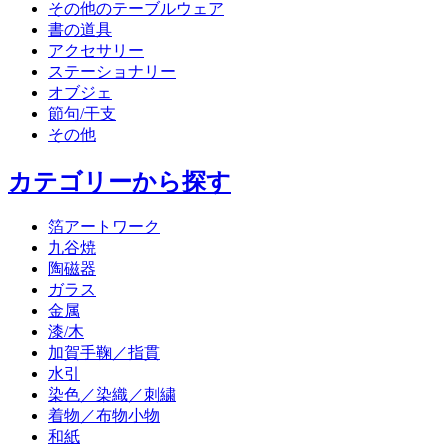
その他のテーブルウェア
書の道具
アクセサリー
ステーショナリー
オブジェ
節句/干支
その他
カテゴリーから探す
箔アートワーク
九谷焼
陶磁器
ガラス
金属
漆/木
加賀手鞠／指貫
水引
染色／染織／刺繍
着物／布物小物
和紙