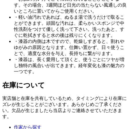
す。その場合、3週間ほど日光の当たらない風通しの良
いところに置いてからご使用ください。
・軽い油汚れであれば、ぬるま湯で洗うだけで取るこ
とができます。頑固な汚れは、柔らかいスポンジで中
性洗剤をつけて優しく洗って下さい。洗ったあと、す
ぐに乾拭きすると水の後は残りにくくなります。
・漆器の内側は木ですので、乾燥しすぎると、割れや
ゆがみの原因となります。仕舞い置かず、日々使うこ
とで、適度な水分を与え、長持ちに繋がります。
・漆器は、長く愛用して頂くと、使うごとにツヤが増
し独特の風合いが出てきます。経年変化も漆の魅力の
一つです。
在庫について
実店舗と在庫を共有しているため、タイミングにより在庫に
ズレが生じることがございます。あらかじめご了承くださ
い。欠品が生じましたら当店よりご連絡させていただきま
す。
作家から探す