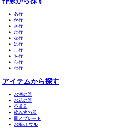
作家から探す
あ行
か行
さ行
た行
な行
は行
ま行
や行
ら行
わ行
アイテムから探す
お酒の器
お花の器
茶道具
飲み物の器
皿／プレート
お椀/ボウル