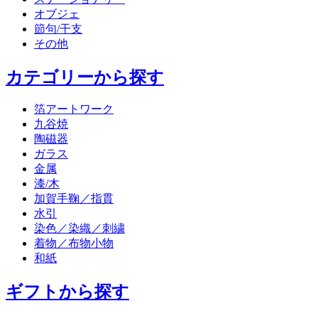
オブジェ
節句/干支
その他
カテゴリーから探す
箔アートワーク
九谷焼
陶磁器
ガラス
金属
漆/木
加賀手鞠／指貫
水引
染色／染織／刺繍
着物／布物小物
和紙
ギフトから探す