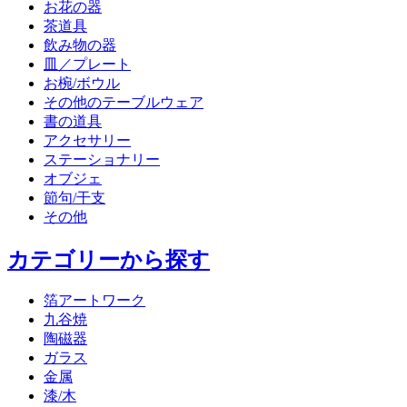
お花の器
茶道具
飲み物の器
皿／プレート
お椀/ボウル
その他のテーブルウェア
書の道具
アクセサリー
ステーショナリー
オブジェ
節句/干支
その他
カテゴリーから探す
箔アートワーク
九谷焼
陶磁器
ガラス
金属
漆/木