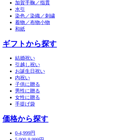
加賀手鞠／指貫
水引
染色／染織／刺繍
着物／布物小物
和紙
ギフトから探す
結婚祝い
引越し祝い
お誕生日祝い
内祝い
子供に贈る
男性に贈る
女性に贈る
手提げ袋
価格から探す
0-4,999円
5,000-9,999円