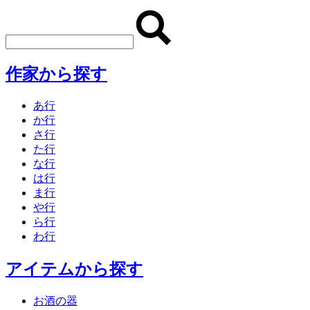
作家から探す
あ行
か行
さ行
た行
な行
は行
ま行
や行
ら行
わ行
アイテムから探す
お酒の器