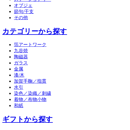
オブジェ
節句/干支
その他
カテゴリーから探す
箔アートワーク
九谷焼
陶磁器
ガラス
金属
漆/木
加賀手鞠／指貫
水引
染色／染織／刺繍
着物／布物小物
和紙
ギフトから探す