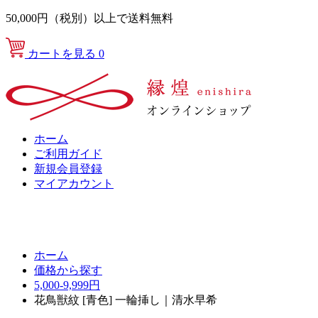
50,000円（税別）以上で送料無料
カートを見る
0
ホーム
ご利用ガイド
新規会員登録
マイアカウント
ホーム
価格から探す
5,000-9,999円
花鳥獣紋 [青色] 一輪挿し｜清水早希