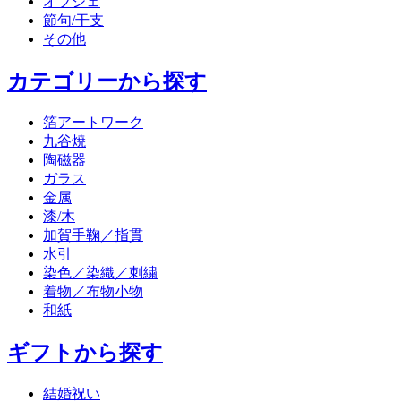
オブジェ
節句/干支
その他
カテゴリーから探す
箔アートワーク
九谷焼
陶磁器
ガラス
金属
漆/木
加賀手鞠／指貫
水引
染色／染織／刺繍
着物／布物小物
和紙
ギフトから探す
結婚祝い