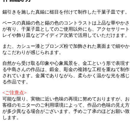
錫引きを施した真鍮に槌目を付けて制作した干菓子皿です。
ベースの真鍮の色と錫の色のコントラストは上品な華やかさ
が有り、干菓子皿としてのご使用以外にも、アクセサリート
レイや飾り皿などアイディア次第で活用していただけます。
また、カシュー漆とブロンズ粉で加飾された裏面まで細やか
なこだわりが感じられます。
自然から受け取る印象や心象風景を、金工という形で表現す
る中島さんの作品は、鍛金、彫金の複雑な工程を重ねて制作
されています。金属でありながら、柔らかく温かな光を感じ
る作品です。
<ご注意点>
可能な限り、実物に近い色味の再現に努めておりますが、お
客様のモニターのご利用環境によって、作品の色味の見え方
が多少異なる場合がございます。予めご了承のほどお願い致
します。