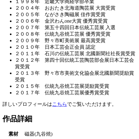
１９９８年 近畿大学商経学部卒業
２００４年 おおたき北海道陶芸展 大賞受賞
２００５年 ながさき陶磁展 佳作賞受賞
２００６年 金沢わんone大賞 優秀賞受賞
２００７年 第五十四回日本伝統工芸展 入選
２００８年 伝統九谷焼工芸展 優秀賞受賞
２００９年 野々市町美術展 最高賞受賞
２０１０年 日本工芸会正会員 認定
２０１１年 石川の伝統工芸展 北國新聞社社長賞受賞
２０１２年 第四十回伝統工芸陶芸部会展日本工芸会
賞受賞
２０１３年 野々市市美術文化協会展北國新聞奨励賞
受賞
２０１５年 伝統九谷焼工芸展奨励賞受賞
２０１７年 伝統九谷焼工芸展優秀賞受賞
詳しいプロフィールは
こちら
でご覧いただけます。
作品詳細
素材
磁器(九谷焼)