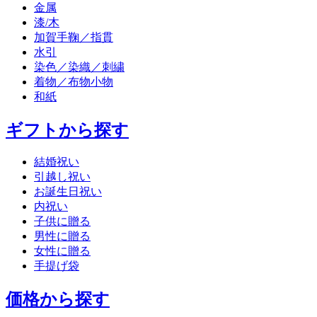
金属
漆/木
加賀手鞠／指貫
水引
染色／染織／刺繍
着物／布物小物
和紙
ギフトから探す
結婚祝い
引越し祝い
お誕生日祝い
内祝い
子供に贈る
男性に贈る
女性に贈る
手提げ袋
価格から探す