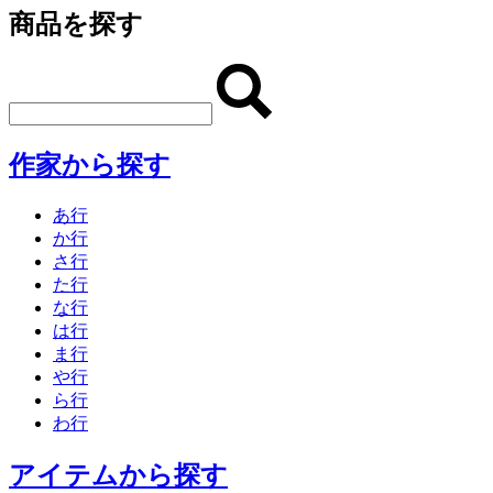
商品を探す
作家から探す
あ行
か行
さ行
た行
な行
は行
ま行
や行
ら行
わ行
アイテムから探す