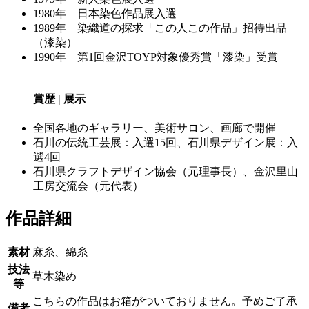
1980年 日本染色作品展入選
1989年 染織道の探求「この人この作品」招待出品
（漆染）
1990年 第1回金沢TOYP対象優秀賞「漆染」受賞
賞歴 | 展示
全国各地のギャラリー、美術サロン、画廊で開催
石川の伝統工芸展：入選15回、石川県デザイン展：入
選4回
石川県クラフトデザイン協会（元理事長）、金沢里山
工房交流会（元代表）
作品詳細
素材
麻糸、綿糸
技法
草木染め
等
こちらの作品はお箱がついておりません。予めご了承
備考