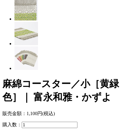
麻綿コースター／小［黄緑
色］｜ 富永和雅・かずよ
販売金額：
1,100円(税込)
購入数：