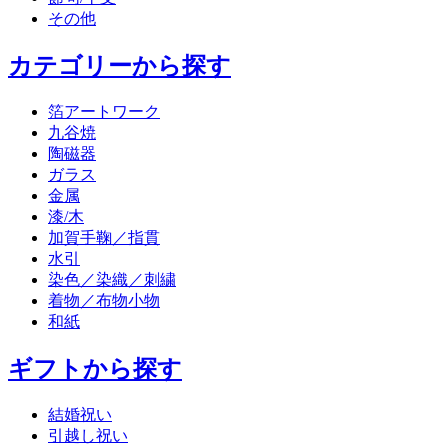
その他
カテゴリーから探す
箔アートワーク
九谷焼
陶磁器
ガラス
金属
漆/木
加賀手鞠／指貫
水引
染色／染織／刺繍
着物／布物小物
和紙
ギフトから探す
結婚祝い
引越し祝い