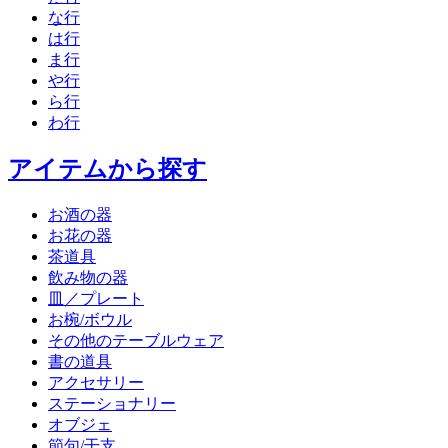
な行
は行
ま行
や行
ら行
わ行
アイテムから探す
お酒の器
お花の器
茶道具
飲み物の器
皿／プレート
お椀/ボウル
その他のテーブルウェア
書の道具
アクセサリー
ステーショナリー
オブジェ
節句/干支