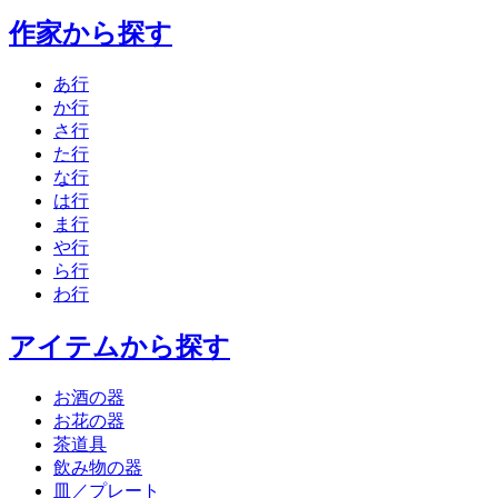
作家から探す
あ行
か行
さ行
た行
な行
は行
ま行
や行
ら行
わ行
アイテムから探す
お酒の器
お花の器
茶道具
飲み物の器
皿／プレート