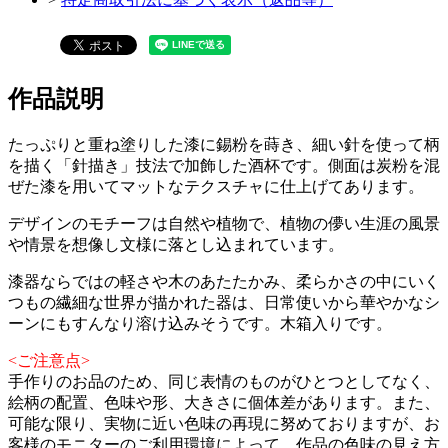
作品説明
たっぷりと重ね塗りした漆に錫粉を蒔き、細い針を使って柄
を描く「針描き」技法で加飾した酒杯です。側面は炭粉を混
ぜた漆を用いてマットなテクスチャに仕上げてあります。
デザインのモチーフは自然や植物で、植物の儚い生涯の風景
や情景を想像し文様に落とし込まれています。
漆器ならではの軽さや木のあたたかみ、柔らかさの中にいく
つもの繊細な世界が描かれた器は、日常使いから華やかなシ
ーンにもすんなり溶け込みそうです。木箱入りです。
<ご注意点>
手作りのお品のため、同じ表情のものがひとつとしてなく、
絵柄の配置、色味や形、大きさに個体差があります。また、
可能な限り、実物に近い色味の再現に努めておりますが、お
客様のモニターのご利用環境によって、作品の色味の見え方