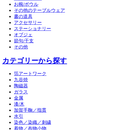
お椀/ボウル
その他のテーブルウェア
書の道具
アクセサリー
ステーショナリー
オブジェ
節句/干支
その他
カテゴリーから探す
箔アートワーク
九谷焼
陶磁器
ガラス
金属
漆/木
加賀手鞠／指貫
水引
染色／染織／刺繍
着物／布物小物