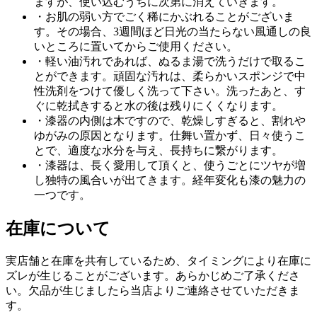
ますが、使い込むうちに次第に消えていきます。
・お肌の弱い方でごく稀にかぶれることがございま
す。その場合、3週間ほど日光の当たらない風通しの良
いところに置いてからご使用ください。
・軽い油汚れであれば、ぬるま湯で洗うだけで取るこ
とができます。頑固な汚れは、柔らかいスポンジで中
性洗剤をつけて優しく洗って下さい。洗ったあと、す
ぐに乾拭きすると水の後は残りにくくなります。
・漆器の内側は木ですので、乾燥しすぎると、割れや
ゆがみの原因となります。仕舞い置かず、日々使うこ
とで、適度な水分を与え、長持ちに繋がります。
・漆器は、長く愛用して頂くと、使うごとにツヤが増
し独特の風合いが出てきます。経年変化も漆の魅力の
一つです。
在庫について
実店舗と在庫を共有しているため、タイミングにより在庫に
ズレが生じることがございます。あらかじめご了承くださ
い。欠品が生じましたら当店よりご連絡させていただきま
す。