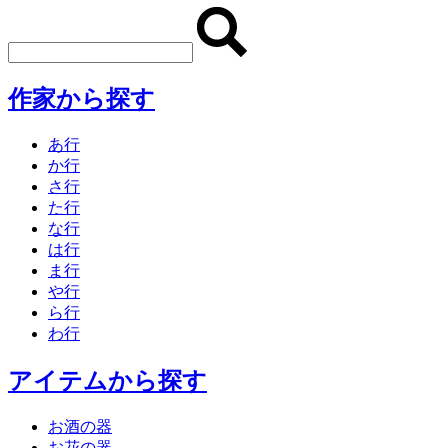
作家から探す
あ行
か行
さ行
た行
な行
は行
ま行
や行
ら行
わ行
アイテムから探す
お酒の器
お花の器