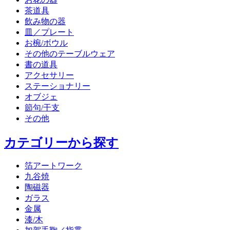
茶道具
飲み物の器
皿／プレート
お椀/ボウル
その他のテーブルウェア
書の道具
アクセサリー
ステーショナリー
オブジェ
節句/干支
その他
カテゴリーから探す
箔アートワーク
九谷焼
陶磁器
ガラス
金属
漆/木