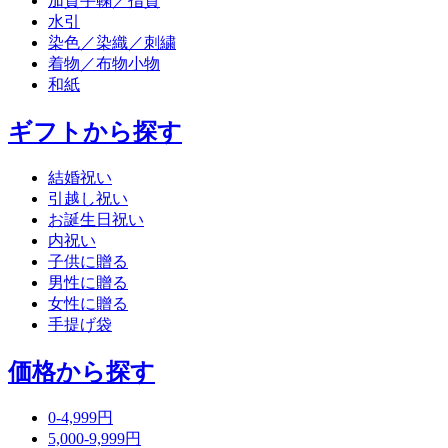
加賀手鞠／指貫
水引
染色／染織／刺繍
着物／布物小物
和紙
ギフトから探す
結婚祝い
引越し祝い
お誕生日祝い
内祝い
子供に贈る
男性に贈る
女性に贈る
手提げ袋
価格から探す
0-4,999円
5,000-9,999円