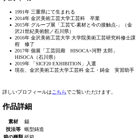
1991年 三重県にて生まれる
2014年 金沢美術工芸大学工芸科 卒業
2015年 グループ展「工芸℃-素材と今の接触点-」（金
沢21世紀美術館／石川県）
2016年 金沢美術工芸大学 大学院美術工芸研究科修士課
程 修了
2017年 個展「工芸回廊 HISOCA×河野 太郎」
HISOCA（石川県）
2019年 「SICF20 EXHIBITION」入選
現在、金沢美術工芸大学工芸科 金工・鋳金 実習助手
詳しいプロフィールは
こちら
でご覧いただけます。
作品詳細
素材
錫
技法等
蝋型鋳造
箱の種類
紙箱