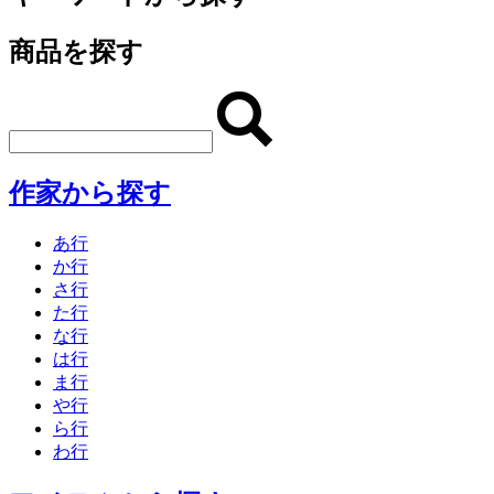
商品を探す
作家から探す
あ行
か行
さ行
た行
な行
は行
ま行
や行
ら行
わ行