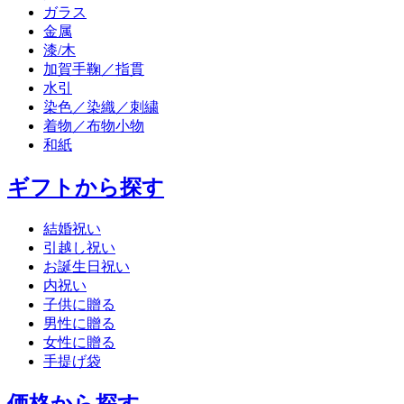
ガラス
金属
漆/木
加賀手鞠／指貫
水引
染色／染織／刺繍
着物／布物小物
和紙
ギフトから探す
結婚祝い
引越し祝い
お誕生日祝い
内祝い
子供に贈る
男性に贈る
女性に贈る
手提げ袋