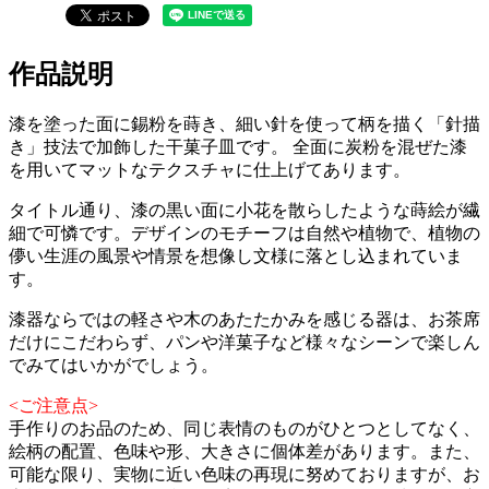
作品説明
漆を塗った面に錫粉を蒔き、細い針を使って柄を描く「針描
き」技法で加飾した干菓子皿です。 全面に炭粉を混ぜた漆
を用いてマットなテクスチャに仕上げてあります。
タイトル通り、漆の黒い面に小花を散らしたような蒔絵が繊
細で可憐です。デザインのモチーフは自然や植物で、植物の
儚い生涯の風景や情景を想像し文様に落とし込まれていま
す。
漆器ならではの軽さや木のあたたかみを感じる器は、お茶席
だけにこだわらず、パンや洋菓子など様々なシーンで楽しん
でみてはいかがでしょう。
<ご注意点>
手作りのお品のため、同じ表情のものがひとつとしてなく、
絵柄の配置、色味や形、大きさに個体差があります。また、
可能な限り、実物に近い色味の再現に努めておりますが、お