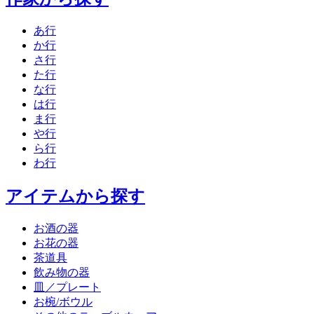
あ行
か行
さ行
た行
な行
は行
ま行
や行
ら行
わ行
アイテムから探す
お酒の器
お花の器
茶道具
飲み物の器
皿／プレート
お椀/ボウル