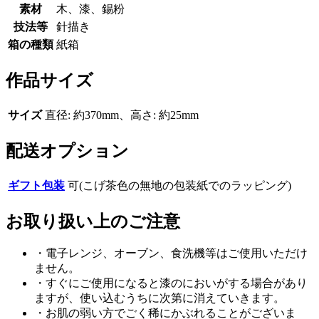
素材
木、漆、錫粉
技法等
針描き
箱の種類
紙箱
作品サイズ
サイズ
直径: 約370mm、高さ: 約25mm
配送オプション
ギフト包装
可(こげ茶色の無地の包装紙でのラッピング)
お取り扱い上のご注意
・電子レンジ、オーブン、食洗機等はご使用いただけ
ません。
・すぐにご使用になると漆のにおいがする場合があり
ますが、使い込むうちに次第に消えていきます。
・お肌の弱い方でごく稀にかぶれることがございま