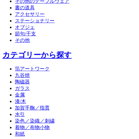
その他のテーブルウェア
書の道具
アクセサリー
ステーショナリー
オブジェ
節句/干支
その他
カテゴリーから探す
箔アートワーク
九谷焼
陶磁器
ガラス
金属
漆/木
加賀手鞠／指貫
水引
染色／染織／刺繍
着物／布物小物
和紙