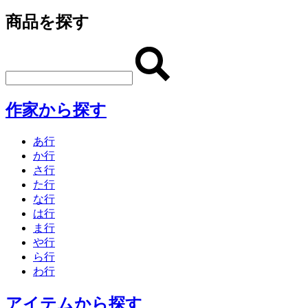
商品を探す
作家から探す
あ行
か行
さ行
た行
な行
は行
ま行
や行
ら行
わ行
アイテムから探す