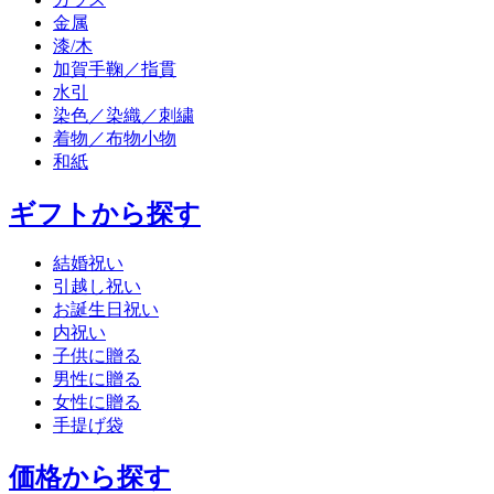
金属
漆/木
加賀手鞠／指貫
水引
染色／染織／刺繍
着物／布物小物
和紙
ギフトから探す
結婚祝い
引越し祝い
お誕生日祝い
内祝い
子供に贈る
男性に贈る
女性に贈る
手提げ袋
価格から探す