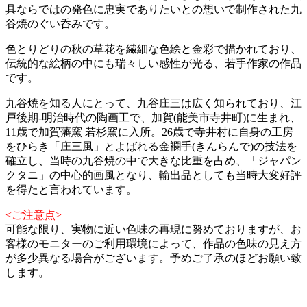
具ならではの発色に忠実でありたいとの想いで制作された九
谷焼のぐい呑みです。
色とりどりの秋の草花を繊細な色絵と金彩で描かれており、
伝統的な絵柄の中にも瑞々しい感性が光る、若手作家の作品
です。
九谷焼を知る人にとって、九谷庄三は広く知られており、江
戸後期-明治時代の陶画工で、加賀(能美市寺井町)に生まれ、
11歳で加賀藩窯 若杉窯に入所。26歳で寺井村に自身の工房
をひらき「庄三風」とよばれる金襴手(きんらんで)の技法を
確立し、当時の九谷焼の中で大きな比重を占め、「ジャパン
クタニ」の中心的画風となり、輸出品としても当時大変好評
を得たと言われています。
<ご注意点>
可能な限り、実物に近い色味の再現に努めておりますが、お
客様のモニターのご利用環境によって、作品の色味の見え方
が多少異なる場合がございます。予めご了承のほどお願い致
します。