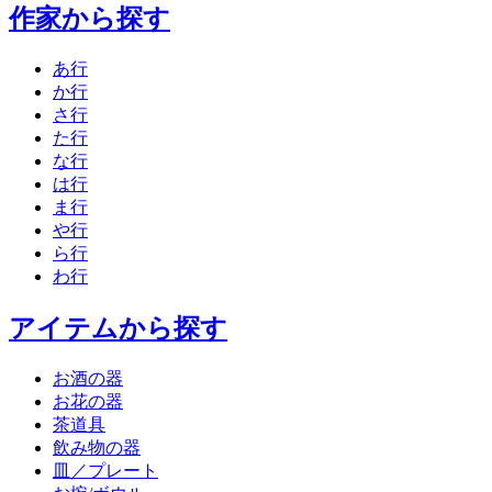
作家から探す
あ行
か行
さ行
た行
な行
は行
ま行
や行
ら行
わ行
アイテムから探す
お酒の器
お花の器
茶道具
飲み物の器
皿／プレート