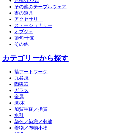
お椀/ボウル
その他のテーブルウェア
書の道具
アクセサリー
ステーショナリー
オブジェ
節句/干支
その他
カテゴリーから探す
箔アートワーク
九谷焼
陶磁器
ガラス
金属
漆/木
加賀手鞠／指貫
水引
染色／染織／刺繍
着物／布物小物