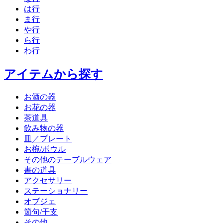
は行
ま行
や行
ら行
わ行
アイテムから探す
お酒の器
お花の器
茶道具
飲み物の器
皿／プレート
お椀/ボウル
その他のテーブルウェア
書の道具
アクセサリー
ステーショナリー
オブジェ
節句/干支
その他