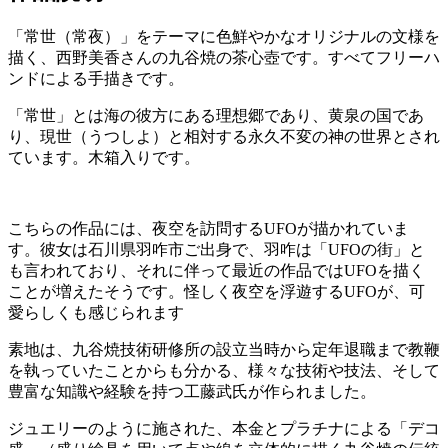
「常世（常夜）」をテーマに色鮮やかなオリジナルの文様を
描く、西野美香さんの九谷焼の茶心壺です。すべてフリーハ
ンドによる手描きです。
「常世」とは海の彼方にある理想郷であり、黄泉の国であ
り、現世（うつしよ）と相対する永久不変の神の世界とされ
ています。木箱入りです。
こちらの作品には、夜空を訪問するUFOが描かれていま
す。彼女は石川県羽咋市ご出身で、羽咋は「UFOの街」と
も言われており、それに伴って最近の作品ではUFOを描く
ことが増えたそうです。怪しく夜空を浮遊するUFOが、可
愛らしくも感じられます
素地は、九谷焼技術研修所の設立当時から定年退職まで教鞭
を執っていたことからも分かる、様々な技術や技法、そして
豊富な知識や経験を持つ工藤武氏が作られました。
ジュエリーのように施された、本金とプラチナによる「デコ