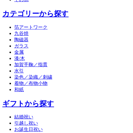
カテゴリーから探す
箔アートワーク
九谷焼
陶磁器
ガラス
金属
漆/木
加賀手鞠／指貫
水引
染色／染織／刺繍
着物／布物小物
和紙
ギフトから探す
結婚祝い
引越し祝い
お誕生日祝い