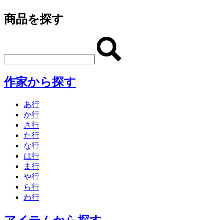
商品を探す
作家から探す
あ行
か行
さ行
た行
な行
は行
ま行
や行
ら行
わ行