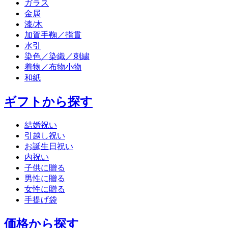
ガラス
金属
漆/木
加賀手鞠／指貫
水引
染色／染織／刺繍
着物／布物小物
和紙
ギフトから探す
結婚祝い
引越し祝い
お誕生日祝い
内祝い
子供に贈る
男性に贈る
女性に贈る
手提げ袋
価格から探す