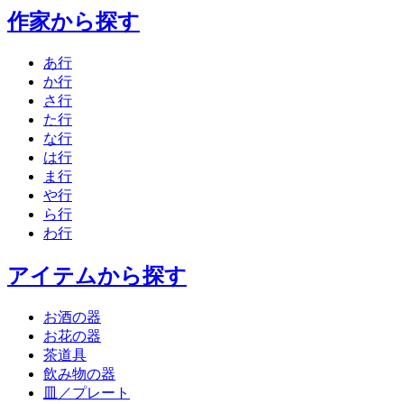
作家から探す
あ行
か行
さ行
た行
な行
は行
ま行
や行
ら行
わ行
アイテムから探す
お酒の器
お花の器
茶道具
飲み物の器
皿／プレート