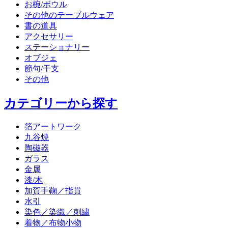
お椀/ボウル
その他のテーブルウェア
書の道具
アクセサリー
ステーショナリー
オブジェ
節句/干支
その他
カテゴリーから探す
箔アートワーク
九谷焼
陶磁器
ガラス
金属
漆/木
加賀手鞠／指貫
水引
染色／染織／刺繍
着物／布物小物