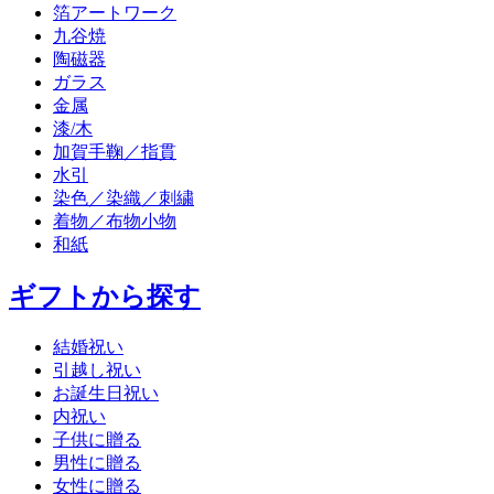
箔アートワーク
九谷焼
陶磁器
ガラス
金属
漆/木
加賀手鞠／指貫
水引
染色／染織／刺繍
着物／布物小物
和紙
ギフトから探す
結婚祝い
引越し祝い
お誕生日祝い
内祝い
子供に贈る
男性に贈る
女性に贈る