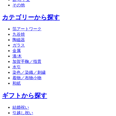
その他
カテゴリーから探す
箔アートワーク
九谷焼
陶磁器
ガラス
金属
漆/木
加賀手鞠／指貫
水引
染色／染織／刺繍
着物／布物小物
和紙
ギフトから探す
結婚祝い
引越し祝い