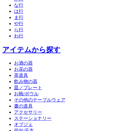
な行
は行
ま行
や行
ら行
わ行
アイテムから探す
お酒の器
お花の器
茶道具
飲み物の器
皿／プレート
お椀/ボウル
その他のテーブルウェア
書の道具
アクセサリー
ステーショナリー
オブジェ
節句/干支