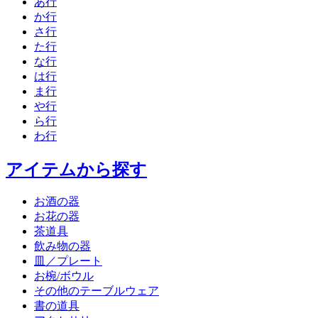
あ行
か行
さ行
た行
な行
は行
ま行
や行
ら行
わ行
アイテムから探す
お酒の器
お花の器
茶道具
飲み物の器
皿／プレート
お椀/ボウル
その他のテーブルウェア
書の道具