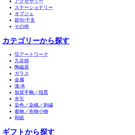
アクセサリー
ステーショナリー
オブジェ
節句/干支
その他
カテゴリーから探す
箔アートワーク
九谷焼
陶磁器
ガラス
金属
漆/木
加賀手鞠／指貫
水引
染色／染織／刺繍
着物／布物小物
和紙
ギフトから探す