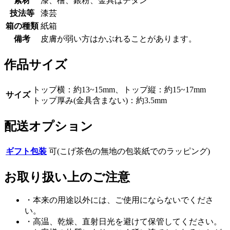
素材
漆、檜、銀粉、金具はチタン
技法等
漆芸
箱の種類
紙箱
備考
皮膚が弱い方はかぶれることがあります。
作品サイズ
トップ横：約13~15mm、トップ縦：約15~17mm
サイズ
トップ厚み(金具含まない)：約3.5mm
配送オプション
ギフト包装
可(こげ茶色の無地の包装紙でのラッピング)
お取り扱い上のご注意
・本来の用途以外には、ご使用にならないでくださ
い。
・高温、乾燥、直射日光を避けて保管してください。