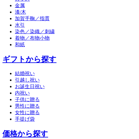
金属
漆/木
加賀手鞠／指貫
水引
染色／染織／刺繍
着物／布物小物
和紙
ギフトから探す
結婚祝い
引越し祝い
お誕生日祝い
内祝い
子供に贈る
男性に贈る
女性に贈る
手提げ袋
価格から探す