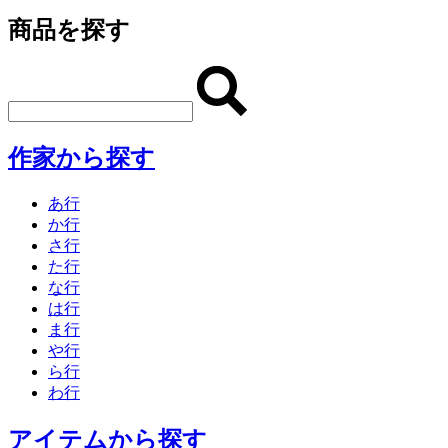
商品を探す
作家から探す
あ行
か行
さ行
た行
な行
は行
ま行
や行
ら行
わ行
アイテムから探す