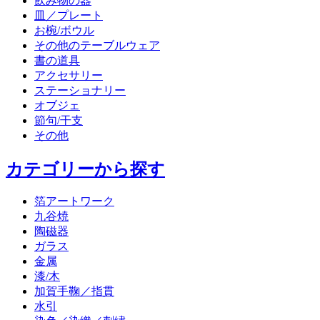
飲み物の器
皿／プレート
お椀/ボウル
その他のテーブルウェア
書の道具
アクセサリー
ステーショナリー
オブジェ
節句/干支
その他
カテゴリーから探す
箔アートワーク
九谷焼
陶磁器
ガラス
金属
漆/木
加賀手鞠／指貫
水引