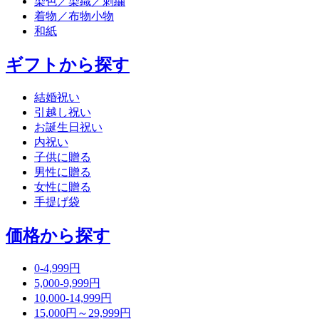
染色／染織／刺繍
着物／布物小物
和紙
ギフトから探す
結婚祝い
引越し祝い
お誕生日祝い
内祝い
子供に贈る
男性に贈る
女性に贈る
手提げ袋
価格から探す
0-4,999円
5,000-9,999円
10,000-14,999円
15,000円～29,999円