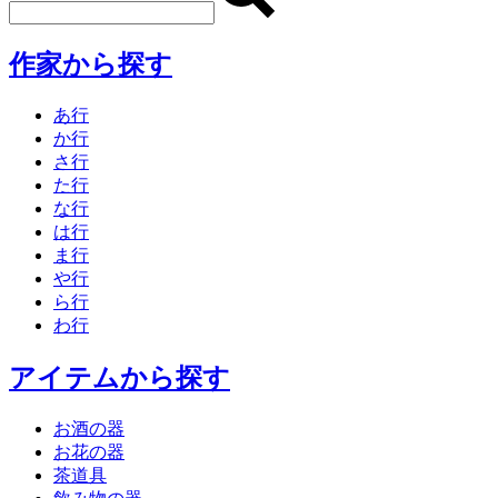
作家から探す
あ行
か行
さ行
た行
な行
は行
ま行
や行
ら行
わ行
アイテムから探す
お酒の器
お花の器
茶道具