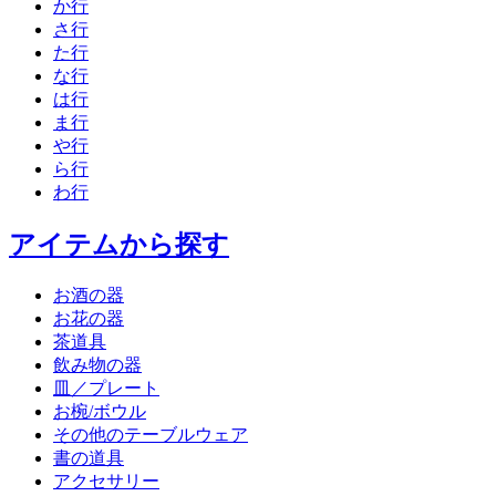
か行
さ行
た行
な行
は行
ま行
や行
ら行
わ行
アイテムから探す
お酒の器
お花の器
茶道具
飲み物の器
皿／プレート
お椀/ボウル
その他のテーブルウェア
書の道具
アクセサリー