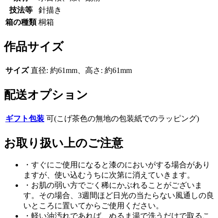
技法等
針描き
箱の種類
桐箱
作品サイズ
サイズ
直径: 約61mm、高さ: 約61mm
配送オプション
ギフト包装
可(こげ茶色の無地の包装紙でのラッピング)
お取り扱い上のご注意
・すぐにご使用になると漆のにおいがする場合があり
ますが、使い込むうちに次第に消えていきます。
・お肌の弱い方でごく稀にかぶれることがございま
す。その場合、3週間ほど日光の当たらない風通しの良
いところに置いてからご使用ください。
・軽い油汚れであれば、ぬるま湯で洗うだけで取るこ