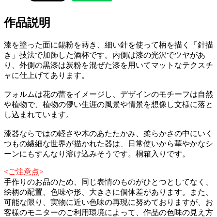
作品説明
漆を塗った面に錫粉を蒔き、細い針を使って柄を描く「針描
き」技法で加飾した酒杯です。内側は漆の光沢でツヤがあ
り、外側の黒漆は炭粉を混ぜた漆を用いてマットなテクスチ
ャに仕上げてあります。
フォルムは花の蕾をイメージし、デザインのモチーフは自然
や植物で、植物の儚い生涯の風景や情景を想像し文様に落と
し込まれています。
漆器ならではの軽さや木のあたたかみ、柔らかさの中にいく
つもの繊細な世界が描かれた器は、日常使いから華やかなシ
ーンにもすんなり溶け込みそうです。桐箱入りです。
<ご注意点>
手作りのお品のため、同じ表情のものがひとつとしてなく、
絵柄の配置、色味や形、大きさに個体差があります。また、
可能な限り、実物に近い色味の再現に努めておりますが、お
客様のモニターのご利用環境によって、作品の色味の見え方