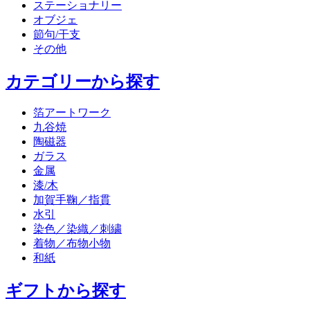
ステーショナリー
オブジェ
節句/干支
その他
カテゴリーから探す
箔アートワーク
九谷焼
陶磁器
ガラス
金属
漆/木
加賀手鞠／指貫
水引
染色／染織／刺繍
着物／布物小物
和紙
ギフトから探す