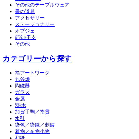
その他のテーブルウェア
書の道具
アクセサリー
ステーショナリー
オブジェ
節句/干支
その他
カテゴリーから探す
箔アートワーク
九谷焼
陶磁器
ガラス
金属
漆/木
加賀手鞠／指貫
水引
染色／染織／刺繍
着物／布物小物
和紙