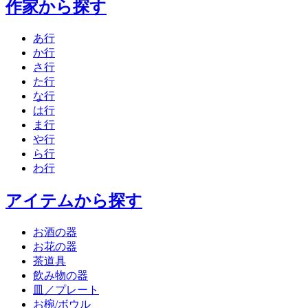
作家から探す
あ行
か行
さ行
た行
な行
は行
ま行
や行
ら行
わ行
アイテムから探す
お酒の器
お花の器
茶道具
飲み物の器
皿／プレート
お椀/ボウル