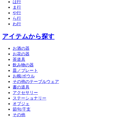
は行
ま行
や行
ら行
わ行
アイテムから探す
お酒の器
お花の器
茶道具
飲み物の器
皿／プレート
お椀/ボウル
その他のテーブルウェア
書の道具
アクセサリー
ステーショナリー
オブジェ
節句/干支
その他