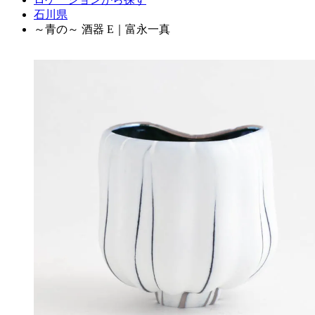
石川県
～青の～ 酒器 E｜富永一真