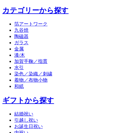
カテゴリーから探す
箔アートワーク
九谷焼
陶磁器
ガラス
金属
漆/木
加賀手鞠／指貫
水引
染色／染織／刺繍
着物／布物小物
和紙
ギフトから探す
結婚祝い
引越し祝い
お誕生日祝い
内祝い