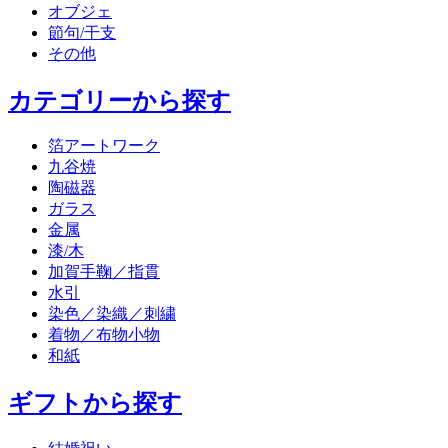
オブジェ
節句/干支
その他
カテゴリーから探す
箔アートワーク
九谷焼
陶磁器
ガラス
金属
漆/木
加賀手鞠／指貫
水引
染色／染織／刺繍
着物／布物小物
和紙
ギフトから探す