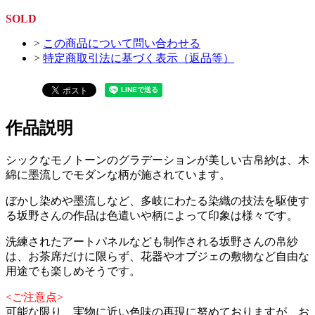
SOLD
>
この商品について問い合わせる
>
特定商取引法に基づく表示（返品等）
作品説明
シックなモノトーンのグラデーションが美しい古帛紗は、木
綿に墨流しでモダンな柄が施されています。
ぼかし染めや墨流しなど、多岐にわたる染織の技法を駆使す
る坂野さんの作品は色遣いや柄によって印象は様々です。
洗練されたアートパネルなども制作される坂野さんの帛紗
は、お茶席だけに限らず、花器やオブジェの敷物など自由な
用途でも楽しめそうです。
<ご注意点>
可能な限り、実物に近い色味の再現に努めておりますが、お