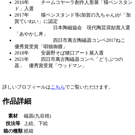
2016年 チームコヤーラ創作人形展「猫ペンスタン
ド」入選
2017年 猫ペンスタンド等(加賀の九ちゃん)が「加
賀ていねい」に認定
日本陶磁協会 現代陶芸奨励賞入選
「あやかし丼」
四日市萬古陶磁器コンペ2017ねこ
優秀賞受賞「唄猫御膳」
2018年 安曇野そば猪口アート展入選
2021年 四日市萬古陶磁器コンペ「どうぶつの
器」 優秀賞受賞「ウッドマン」
詳しいプロフィールは
こちら
でご覧いただけます。
作品詳細
素材
磁器(九谷焼)
技法等
上絵、下絵
箱の種類
紙箱