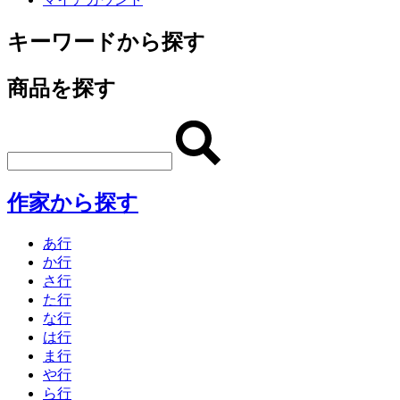
キーワードから探す
商品を探す
作家から探す
あ行
か行
さ行
た行
な行
は行
ま行
や行
ら行