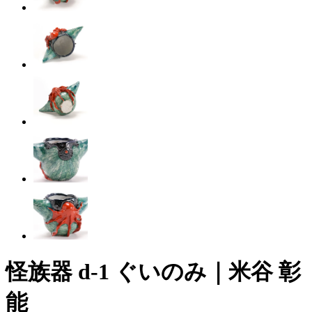
怪族器 d-1 ぐいのみ｜米谷 彰
能