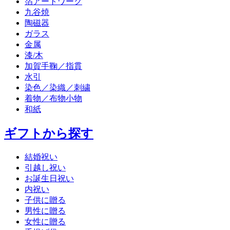
箔アートワーク
九谷焼
陶磁器
ガラス
金属
漆/木
加賀手鞠／指貫
水引
染色／染織／刺繍
着物／布物小物
和紙
ギフトから探す
結婚祝い
引越し祝い
お誕生日祝い
内祝い
子供に贈る
男性に贈る
女性に贈る