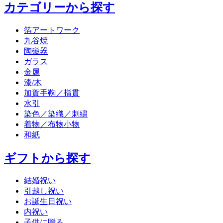
カテゴリーから探す
箔アートワーク
九谷焼
陶磁器
ガラス
金属
漆/木
加賀手鞠／指貫
水引
染色／染織／刺繍
着物／布物小物
和紙
ギフトから探す
結婚祝い
引越し祝い
お誕生日祝い
内祝い
子供に贈る