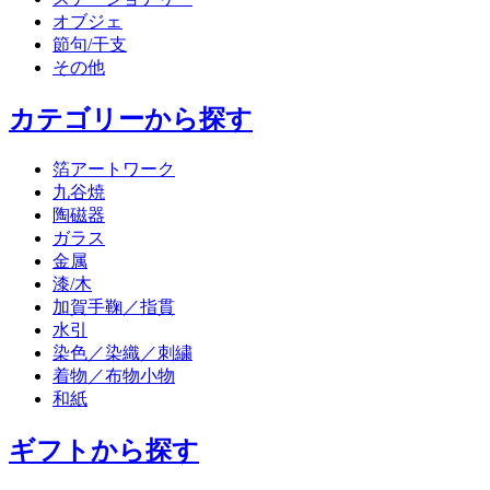
オブジェ
節句/干支
その他
カテゴリーから探す
箔アートワーク
九谷焼
陶磁器
ガラス
金属
漆/木
加賀手鞠／指貫
水引
染色／染織／刺繍
着物／布物小物
和紙
ギフトから探す