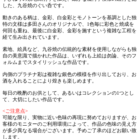
した、九谷焼のぐい呑です。
動きのある柄は、金彩、白金彩とモノトーンを基調とした独
特の文様は多田さんのオリジナルで、1色毎に彩色と焼成を
何回も重ね、最後に白金彩、金彩を施すという複雑な工程を
経て生み出されています。
素地、絵具など、九谷焼の伝統的な素材を使用しながらも独
自の美意識で描かれた作品は、いずれも上絵は勿論、そのフ
ォルムまでスタイリッシュな作品です。
内側のプラチナ彩は複雑な銀色の模様を作り出しており、お
酒を入れることにより煌きも楽しめます。
毎日の晩酌のお供として、あるいはコレクションの1つとし
て、大切にしたい作品です。
<ご注意点>
可能な限り、実物に近い色味の再現に努めておりますが、お
客様のモニターのご利用環境によって、作品の色味の見え方
が多少異なる場合がございます。予めご了承のほどお願い致
します。