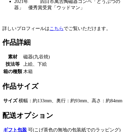
2021年 四日市萬古陶磁器コンペ「どうぶつの
器」 優秀賞受賞「ウッドマン」
詳しいプロフィールは
こちら
でご覧いただけます。
作品詳細
素材
磁器(九谷焼)
技法等
上絵、下絵
箱の種類
木箱
作品サイズ
サイズ
横幅：約133mm、奥行：約93mm、高さ：約84mm
配送オプション
ギフト包装
可(こげ茶色の無地の包装紙でのラッピング)