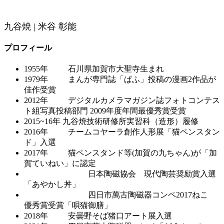
九谷焼 | 米谷 彰能
プロフィール
1955年 石川県加賀市大聖寺生まれ
1979年 まんが専門誌「ぱふ」投稿の漫画2作品が
佳作受賞
2012年 デジタルカメラマガジン誌フォトコンテス
ト組写真投稿部門 2009年度年間最優秀賞受賞
2015~16年 九谷焼技術研修所実習科（造形）履修
2016年 チームコヤーラ創作人形展「猫ペンスタン
ド」入選
2017年 猫ペンスタンド等(加賀の九ちゃん)が「加
賀ていねい」に認定
日本陶磁協会 現代陶芸奨励賞入選
「あやかし丼」
四日市萬古陶磁器コンペ2017ねこ
優秀賞受賞「唄猫御膳」
2018年 安曇野そば猪口アート展入選