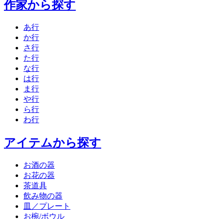
作家から探す
あ行
か行
さ行
た行
な行
は行
ま行
や行
ら行
わ行
アイテムから探す
お酒の器
お花の器
茶道具
飲み物の器
皿／プレート
お椀/ボウル