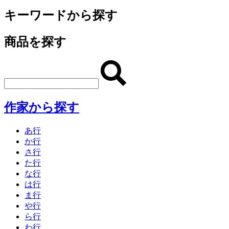
キーワードから探す
商品を探す
作家から探す
あ行
か行
さ行
た行
な行
は行
ま行
や行
ら行
わ行