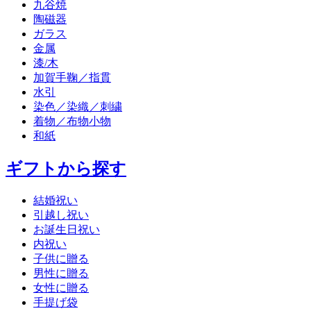
九谷焼
陶磁器
ガラス
金属
漆/木
加賀手鞠／指貫
水引
染色／染織／刺繍
着物／布物小物
和紙
ギフトから探す
結婚祝い
引越し祝い
お誕生日祝い
内祝い
子供に贈る
男性に贈る
女性に贈る
手提げ袋