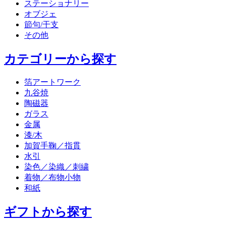
ステーショナリー
オブジェ
節句/干支
その他
カテゴリーから探す
箔アートワーク
九谷焼
陶磁器
ガラス
金属
漆/木
加賀手鞠／指貫
水引
染色／染織／刺繍
着物／布物小物
和紙
ギフトから探す