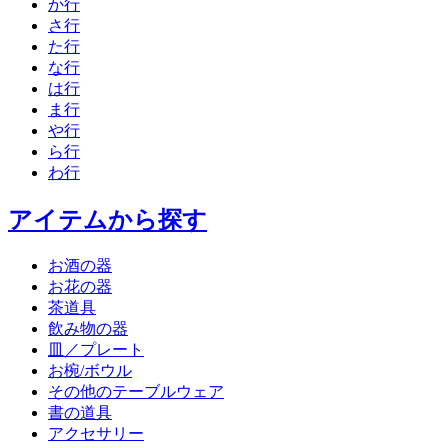
か行
さ行
た行
な行
は行
ま行
や行
ら行
わ行
アイテムから探す
お酒の器
お花の器
茶道具
飲み物の器
皿／プレート
お椀/ボウル
その他のテーブルウェア
書の道具
アクセサリー