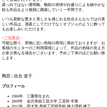
真っ白ではない透明釉、釉彩の表情や白盛りによる細やかな
粒も作品をより複雑に構築していく一手間です。
いつも新鮮な驚きと美しさを感じれる佐合さんならではの美
しい作品は、酒器としてだけでなくオブジェのように飾って
もお楽しみいただけます。
<ご注意点>
可能な限り、実物に近い色味の再現に努めておりますが、お
客様のモニターのご利用環境によって、作品の色味の見え方
が多少異なる場合がございます。予めご了承のほどお願い致
します。
陶芸 | 佐合 道子
プロフィール
1984年 三重県生まれ
2009年 金沢美術工芸大学 工芸科 卒業
2011年 同大学 美術工芸研究科 修士課程 修了