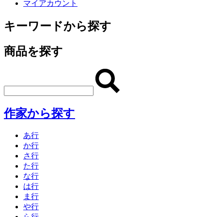
マイアカウント
キーワードから探す
商品を探す
作家から探す
あ行
か行
さ行
た行
な行
は行
ま行
や行
ら行