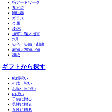
箔アートワーク
九谷焼
陶磁器
ガラス
金属
漆/木
加賀手鞠／指貫
水引
染色／染織／刺繍
着物／布物小物
和紙
ギフトから探す
結婚祝い
引越し祝い
お誕生日祝い
内祝い
子供に贈る
男性に贈る
女性に贈る