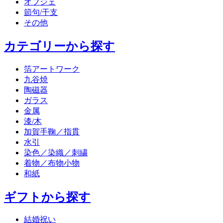
オブジェ
節句/干支
その他
カテゴリーから探す
箔アートワーク
九谷焼
陶磁器
ガラス
金属
漆/木
加賀手鞠／指貫
水引
染色／染織／刺繍
着物／布物小物
和紙
ギフトから探す
結婚祝い