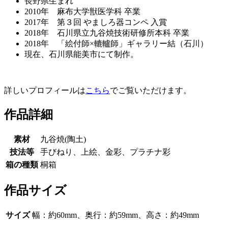
長野県生まれ
2010年 麻布大学獣医学科 卒業
2017年 第３回 やましろ器コンペ 入賞
2018年 石川県立九谷焼技術研修所本科 卒業
2018年 「絵付師×轆轤師」ギャラリー結（石川）
現在、石川県能美市にて制作。
詳しいプロフィールは
こちら
でご覧いただけます。
作品詳細
素材
九谷焼(陶土)
技法等
手びねり、上絵、金彩、プラチナ彩
箱の種類
桐箱
作品サイズ
サイズ
幅：約60mm、奥行：約59mm、高さ：約49mm