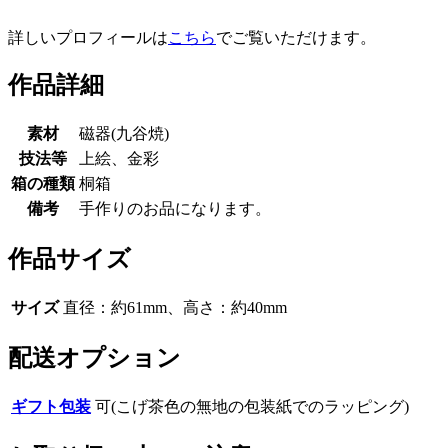
詳しいプロフィールは
こちら
でご覧いただけます。
作品詳細
素材
磁器(九谷焼)
技法等
上絵、金彩
箱の種類
桐箱
備考
手作りのお品になります。
作品サイズ
サイズ
直径：約61mm、高さ：約40mm
配送オプション
ギフト包装
可(こげ茶色の無地の包装紙でのラッピング)