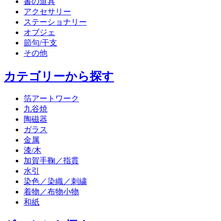
書の道具
アクセサリー
ステーショナリー
オブジェ
節句/干支
その他
カテゴリーから探す
箔アートワーク
九谷焼
陶磁器
ガラス
金属
漆/木
加賀手鞠／指貫
水引
染色／染織／刺繍
着物／布物小物
和紙