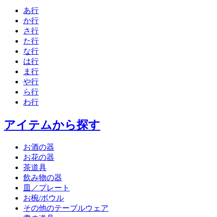
あ行
か行
さ行
た行
な行
は行
ま行
や行
ら行
わ行
アイテムから探す
お酒の器
お花の器
茶道具
飲み物の器
皿／プレート
お椀/ボウル
その他のテーブルウェア