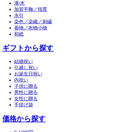
漆/木
加賀手鞠／指貫
水引
染色／染織／刺繍
着物／布物小物
和紙
ギフトから探す
結婚祝い
引越し祝い
お誕生日祝い
内祝い
子供に贈る
男性に贈る
女性に贈る
手提げ袋
価格から探す