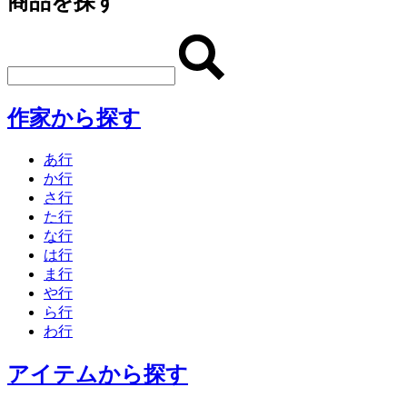
商品を探す
作家から探す
あ行
か行
さ行
た行
な行
は行
ま行
や行
ら行
わ行
アイテムから探す