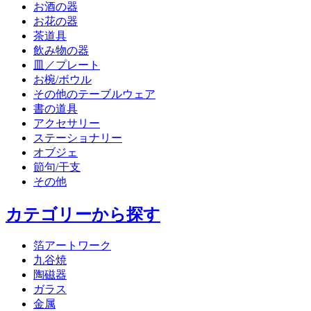
お酒の器
お花の器
茶道具
飲み物の器
皿／プレート
お椀/ボウル
その他のテーブルウェア
書の道具
アクセサリー
ステーショナリー
オブジェ
節句/干支
その他
カテゴリーから探す
箔アートワーク
九谷焼
陶磁器
ガラス
金属