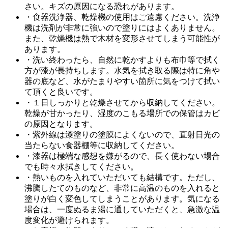
さい。キズの原因になる恐れがあります。
・食器洗浄器、乾燥機の使用はご遠慮ください。洗浄
機は洗剤が非常に強いので塗りにはよくありません。
また、乾燥機は熱で木材を変形させてしまう可能性が
あります。
・洗い終わったら、自然に乾かすよりも布巾等で拭く
方が漆が長持ちします。水気を拭き取る際は特に角や
器の底など、水がたまりやすい箇所に気をつけて拭い
て頂くと良いです。
・１日しっかりと乾燥させてから収納してください。
乾燥が甘かったり、湿度のこもる場所での保管はカビ
の原因となります。
・紫外線は漆塗りの塗膜によくないので、直射日光の
当たらない食器棚等に収納してください。
・漆器は極端な感想を嫌がるので、長く使わない場合
でも時々水拭きしてください。
・熱いものを入れていただいても結構です。ただし、
沸騰したてのものなど、非常に高温のものを入れると
塗りが白く変色してしまうことがあります。気になる
場合は、一度ぬるま湯に通していただくと、急激な温
度変化が避けられます。