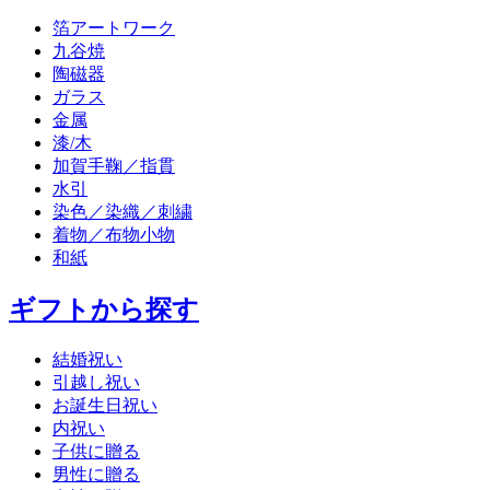
箔アートワーク
九谷焼
陶磁器
ガラス
金属
漆/木
加賀手鞠／指貫
水引
染色／染織／刺繍
着物／布物小物
和紙
ギフトから探す
結婚祝い
引越し祝い
お誕生日祝い
内祝い
子供に贈る
男性に贈る