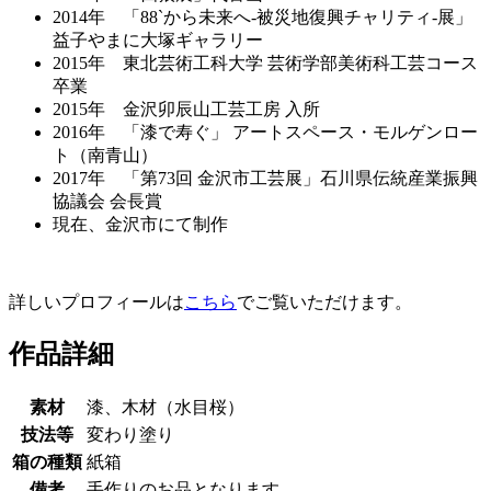
2014年 「88`から未来へ-被災地復興チャリティ-展」
益子やまに大塚ギャラリー
2015年 東北芸術工科大学 芸術学部美術科工芸コース
卒業
2015年 金沢卯辰山工芸工房 入所
2016年 「漆で寿ぐ」 アートスペース・モルゲンロー
ト（南青山）
2017年 「第73回 金沢市工芸展」石川県伝統産業振興
協議会 会長賞
現在、金沢市にて制作
詳しいプロフィールは
こちら
でご覧いただけます。
作品詳細
素材
漆、木材（水目桜）
技法等
変わり塗り
箱の種類
紙箱
備考
手作りのお品となります。