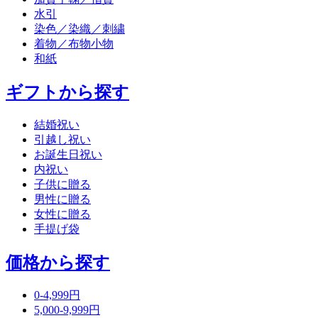
水引
染色／染織／刺繍
着物／布物小物
和紙
ギフトから探す
結婚祝い
引越し祝い
お誕生日祝い
内祝い
子供に贈る
男性に贈る
女性に贈る
手提げ袋
価格から探す
0-4,999円
5,000-9,999円