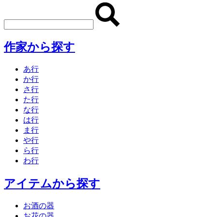
作家から探す
あ行
か行
さ行
た行
な行
は行
ま行
や行
ら行
わ行
アイテムから探す
お酒の器
お花の器