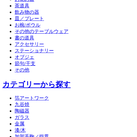
茶道具
飲み物の器
皿／プレート
お椀/ボウル
その他のテーブルウェア
書の道具
アクセサリー
ステーショナリー
オブジェ
節句/干支
その他
カテゴリーから探す
箔アートワーク
九谷焼
陶磁器
ガラス
金属
漆/木
加賀手鞠／指貫