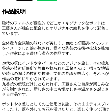
作品説明
独特のフォルムが個性的でどこかエキゾチックなポットは、
工藤さんが独自に配合したオリジナルの絵具を使って彩色し
ています。
全体覆う金属釉の味わいが美しく、色絵で壁画調のペルシア
をイメージした絵が施され、様々な陶芸の技術や技法を熟知
した作家による遊び心満点の作品です。
20代の頃にインドやネパールなどのアジアを旅し、その後九
谷焼の技術研修所で教鞭を執られた工藤さんは、様々な地域
や時代の陶芸の技術や技法、文化の見識が幅広く、それらが
作品の随所に生かされています。
九谷焼の伝統だけにとらわれず、工藤さんご自身が楽しみな
がら制作された、新しさの中にも懐かしさや温かさを感じさ
せる作品です。
ポットや水差しとしてのご使用は勿論、そのままディスプレ
イしたり、蓋を外してお花を活けたりと、楽しく使って頂け