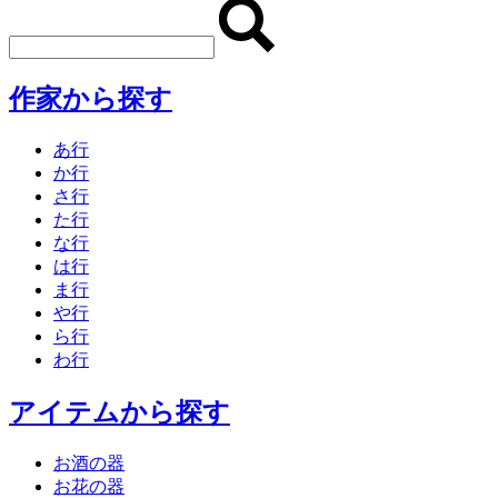
作家から探す
あ行
か行
さ行
た行
な行
は行
ま行
や行
ら行
わ行
アイテムから探す
お酒の器
お花の器