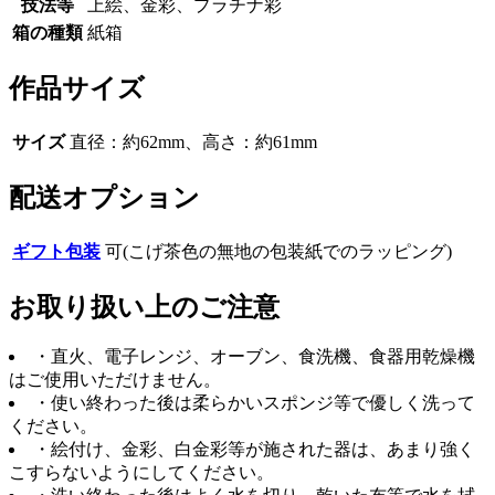
技法等
上絵、金彩、プラチナ彩
箱の種類
紙箱
作品サイズ
サイズ
直径：約62mm、高さ：約61mm
配送オプション
ギフト包装
可(こげ茶色の無地の包装紙でのラッピング)
お取り扱い上のご注意
・直火、電子レンジ、オーブン、食洗機、食器用乾燥機
はご使用いただけません。
・使い終わった後は柔らかいスポンジ等で優しく洗って
ください。
・絵付け、金彩、白金彩等が施された器は、あまり強く
こすらないようにしてください。