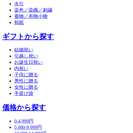
水引
染色／染織／刺繍
着物／布物小物
和紙
ギフトから探す
結婚祝い
引越し祝い
お誕生日祝い
内祝い
子供に贈る
男性に贈る
女性に贈る
手提げ袋
価格から探す
0-4,999円
5,000-9,999円