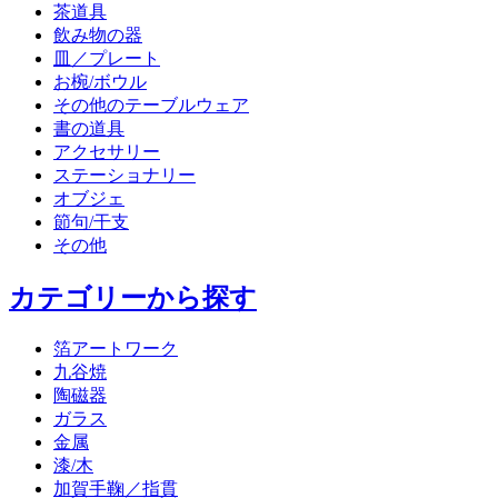
茶道具
飲み物の器
皿／プレート
お椀/ボウル
その他のテーブルウェア
書の道具
アクセサリー
ステーショナリー
オブジェ
節句/干支
その他
カテゴリーから探す
箔アートワーク
九谷焼
陶磁器
ガラス
金属
漆/木
加賀手鞠／指貫